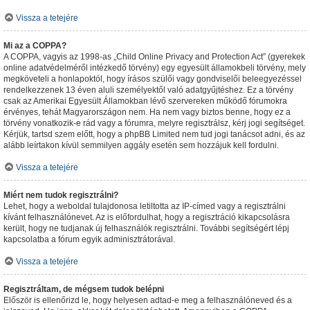
Vissza a tetejére
Mi az a COPPA?
A COPPA, vagyis az 1998-as „Child Online Privacy and Protection Act” (gyerekek
online adatvédelméről intézkedő törvény) egy egyesült államokbeli törvény, mely
megköveteli a honlapoktól, hogy írásos szülői vagy gondviselői beleegyezéssel
rendelkezzenek 13 éven aluli személyektől való adatgyűjtéshez. Ez a törvény
csak az Amerikai Egyesült Államokban lévő szervereken működő fórumokra
érvényes, tehát Magyarországon nem. Ha nem vagy biztos benne, hogy ez a
törvény vonatkozik-e rád vagy a fórumra, melyre regisztrálsz, kérj jogi segítséget.
Kérjük, tartsd szem előtt, hogy a phpBB Limited nem tud jogi tanácsot adni, és az
alább leírtakon kívül semmilyen aggály esetén sem hozzájuk kell fordulni.
Vissza a tetejére
Miért nem tudok regisztrálni?
Lehet, hogy a weboldal tulajdonosa letiltotta az IP-címed vagy a regisztrálni
kívánt felhasználónevet. Az is előfordulhat, hogy a regisztráció kikapcsolásra
került, hogy ne tudjanak új felhasználók regisztrálni. További segítségért lépj
kapcsolatba a fórum egyik adminisztrátorával.
Vissza a tetejére
Regisztráltam, de mégsem tudok belépni
Először is ellenőrizd le, hogy helyesen adtad-e meg a felhasználóneved és a