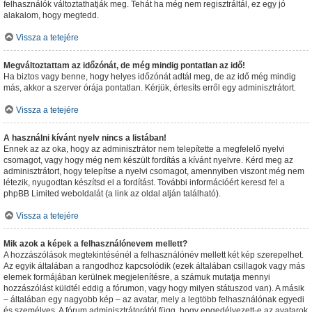
felhasználók változtathatják meg. Tehát ha még nem regisztráltál, ez egy jó
alakalom, hogy megtedd.
Vissza a tetejére
Megváltoztattam az időzónát, de még mindig pontatlan az idő!
Ha biztos vagy benne, hogy helyes időzónát adtál meg, de az idő még mindig
más, akkor a szerver órája pontatlan. Kérjük, értesíts erről egy adminisztrátort.
Vissza a tetejére
A használni kívánt nyelv nincs a listában!
Ennek az az oka, hogy az adminisztrátor nem telepítette a megfelelő nyelvi
csomagot, vagy hogy még nem készült fordítás a kívánt nyelvre. Kérd meg az
adminisztrátort, hogy telepítse a nyelvi csomagot, amennyiben viszont még nem
létezik, nyugodtan készítsd el a fordítást. További információért keresd fel a
phpBB Limited weboldalát (a link az oldal alján található).
Vissza a tetejére
Mik azok a képek a felhasználónevem mellett?
A hozzászólások megtekintésénél a felhasználónév mellett két kép szerepelhet.
Az egyik általában a rangodhoz kapcsolódik (ezek általában csillagok vagy más
elemek formájában kerülnek megjelenítésre, a számuk mutatja mennyi
hozzászólást küldtél eddig a fórumon, vagy hogy milyen státuszod van). A másik
– általában egy nagyobb kép – az avatar, mely a legtöbb felhasználónak egyedi
és személyes. A fórum adminisztrátorától függ, hogy engedélyezett-e az avatarok