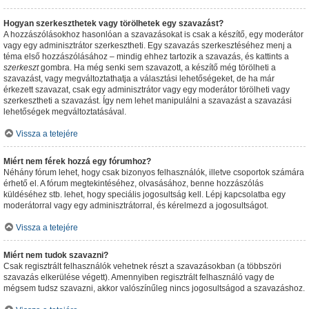
Hogyan szerkeszthetek vagy törölhetek egy szavazást?
A hozzászólásokhoz hasonlóan a szavazásokat is csak a készítő, egy moderátor
vagy egy adminisztrátor szerkesztheti. Egy szavazás szerkesztéséhez menj a
téma első hozzászólásához – mindig ehhez tartozik a szavazás, és kattints a
szerkeszt
gombra. Ha még senki sem szavazott, a készítő még törölheti a
szavazást, vagy megváltoztathatja a választási lehetőségeket, de ha már
érkezett szavazat, csak egy adminisztrátor vagy egy moderátor törölheti vagy
szerkesztheti a szavazást. Így nem lehet manipulálni a szavazást a szavazási
lehetőségek megváltoztatásával.
Vissza a tetejére
Miért nem férek hozzá egy fórumhoz?
Néhány fórum lehet, hogy csak bizonyos felhasználók, illetve csoportok számára
érhető el. A fórum megtekintéséhez, olvasásához, benne hozzászólás
küldéséhez stb. lehet, hogy speciális jogosultság kell. Lépj kapcsolatba egy
moderátorral vagy egy adminisztrátorral, és kérelmezd a jogosultságot.
Vissza a tetejére
Miért nem tudok szavazni?
Csak regisztrált felhasználók vehetnek részt a szavazásokban (a többszöri
szavazás elkerülése végett). Amennyiben regisztrált felhasználó vagy de
mégsem tudsz szavazni, akkor valószínűleg nincs jogosultságod a szavazáshoz.