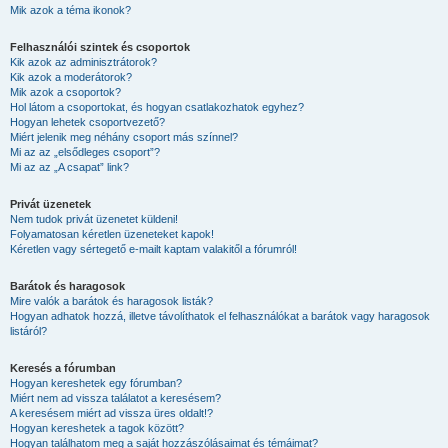
Mik azok a téma ikonok?
Felhasználói szintek és csoportok
Kik azok az adminisztrátorok?
Kik azok a moderátorok?
Mik azok a csoportok?
Hol látom a csoportokat, és hogyan csatlakozhatok egyhez?
Hogyan lehetek csoportvezető?
Miért jelenik meg néhány csoport más színnel?
Mi az az „elsődleges csoport”?
Mi az az „A csapat” link?
Privát üzenetek
Nem tudok privát üzenetet küldeni!
Folyamatosan kéretlen üzeneteket kapok!
Kéretlen vagy sértegető e-mailt kaptam valakitől a fórumról!
Barátok és haragosok
Mire valók a barátok és haragosok listák?
Hogyan adhatok hozzá, illetve távolíthatok el felhasználókat a barátok vagy haragosok
listáról?
Keresés a fórumban
Hogyan kereshetek egy fórumban?
Miért nem ad vissza találatot a keresésem?
A keresésem miért ad vissza üres oldalt!?
Hogyan kereshetek a tagok között?
Hogyan találhatom meg a saját hozzászólásaimat és témáimat?