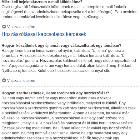
Miért kell bejelentkeznem e-mail küldéséhez?
Csak regisztrált felhasználók küldhetnek e-mailt a beépített e-mail funkció
segítségével (ha az adminisztrátor bekapcsolta ezt a lehetőséget). Ez a névtelen
emberek nemkívánt leveleinek elkerülése végett szükséges.
Vissza a tetejére
Hozzászólással kapcsolatos kérdések
Hogyan készíthetek egy új témát vagy válaszolhatok egy témában?
Ha egy fórumban új témát szeretnél nyitni, kattints az "Új téma" gombra a
fórumban. Hozzászólás küldéséhez egy már létező témába kattints az "Új
hozzászólás" gombra. Hozzászólás küldéséhez lehet, hogy előbb regisztrálnod
kell. A jogosultságaidat a fórum vagy téma oldalak alján találod meg. Például:
Nyithatsz új témákat, Küldhetsz hozzászólást csatolmánnyal stb.
Vissza a tetejére
Hogyan szerkeszthetek, illetve törölhetek egy hozzászólást?
Ha nem vagy adminisztrátor vagy moderátor, akkor csak azokat a
hozzászólásokat szerkesztheted vagy törölheted, melyeket te küldtél. Egy
hozzászólást a szerkesztés gombra kattintva tudsz szerkeszteni, általában csak
a beküldés utáni korlátozott időtartamban. Abban az esetben, ha valaki már
válaszolt a hozzászólásodra, a hozzászólásod alatt egy apró szöveg fog
megjelenni, mely jelzi, a hozzászólás hányszor és ki által került szerkesztésre.
Ez csak akkor fog megjelenni, ha utánad küldött már valaki egy hozzászólást,
akkor nem, ha még nem válaszolt senki, illetve ha egy moderátor vagy egy
adminisztrátor szerkesztette a hozzászólásod, bár ők hagyhatnak egy