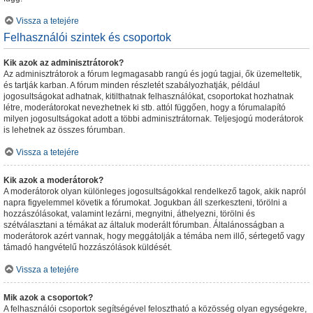
Vissza a tetejére
Felhasználói szintek és csoportok
Kik azok az adminisztrátorok?
Az adminisztrátorok a fórum legmagasabb rangú és jogú tagjai, ők üzemeltetik,
és tartják karban. A fórum minden részletét szabályozhatják, például
jogosultságokat adhatnak, kitilthatnak felhasználókat, csoportokat hozhatnak
létre, moderátorokat nevezhetnek ki stb. attól függően, hogy a fórumalapító
milyen jogosultságokat adott a többi adminisztrátornak. Teljesjogú moderátorok
is lehetnek az összes fórumban.
Vissza a tetejére
Kik azok a moderátorok?
A moderátorok olyan különleges jogosultságokkal rendelkező tagok, akik napról
napra figyelemmel követik a fórumokat. Jogukban áll szerkeszteni, törölni a
hozzászólásokat, valamint lezárni, megnyitni, áthelyezni, törölni és
szétválasztani a témákat az általuk moderált fórumban. Általánosságban a
moderátorok azért vannak, hogy meggátolják a témába nem illő, sértegető vagy
támadó hangvételű hozzászólások küldését.
Vissza a tetejére
Mik azok a csoportok?
A felhasználói csoportok segítségével felosztható a közösség olyan egységekre,