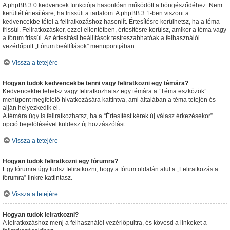
A phpBB 3.0 kedvencek funkciója hasonlóan működött a böngésződéhez. Nem
kerültél értesítésre, ha frissült a tartalom. A phpBB 3.1-ben viszont a
kedvencekbe tétel a feliratkozáshoz hasonlít. Értesítésre kerülhetsz, ha a téma
frissül. Feliratkozáskor, ezzel ellentétben, értesítésre kerülsz, amikor a téma vagy
a fórum frissül. Az értesítési beállítások testreszabhatóak a felhasználói
vezérlőpult „Fórum beállítások” menüpontjában.
Vissza a tetejére
Hogyan tudok kedvencekbe tenni vagy feliratkozni egy témára?
Kedvencekbe tehetsz vagy feliratkozhatsz egy témára a “Téma eszközök”
menüpont megfelelő hivatkozására kattintva, ami általában a téma tetején és
alján helyezkedik el.
A témára úgy is feliratkozhatsz, ha a “Értesítést kérek új válasz érkezésekor”
opció bejelölésével küldesz új hozzászólást.
Vissza a tetejére
Hogyan tudok feliratkozni egy fórumra?
Egy fórumra úgy tudsz feliratkozni, hogy a fórum oldalán alul a „Feliratkozás a
fórumra” linkre kattintasz.
Vissza a tetejére
Hogyan tudok leiratkozni?
A leiratkozáshoz menj a felhasználói vezérlőpultra, és kövesd a linkeket a