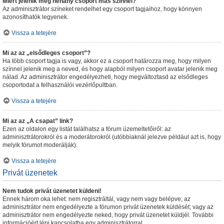
Miért jelenik meg néhány csoport más színnel?
Az adminisztrátor színeket rendelhet egy csoport tagjaihoz, hogy könnyen
azonosíthatók legyenek.
Vissza a tetejére
Mi az az „elsődleges csoport”?
Ha több csoport tagja is vagy, akkor ez a csoport határozza meg, hogy milyen
színnel jelenik meg a neved, és hogy alapból milyen csoport avatar jelenik meg
nálad. Az adminisztrátor engedélyezheti, hogy megváltoztasd az elsődleges
csoportodat a felhasználói vezérlőpultban.
Vissza a tetejére
Mi az az „A csapat” link?
Ezen az oldalon egy listát találhatsz a fórum üzemeltetőiről: az
adminisztrátorokról és a moderátorokról (utóbbiaknál jelezve például azt is, hogy
melyik fórumot moderálják).
Vissza a tetejére
Privát üzenetek
Nem tudok privát üzenetet küldeni!
Ennek három oka lehet: nem regisztráltál, vagy nem vagy belépve; az
adminisztrátor nem engedélyezte a fórumon privát üzenetek küldését; vagy az
adminisztrátor nem engedélyezte neked, hogy privát üzenetet küldjél. További
információért lépj kapcsolatba egy adminisztrátorral.