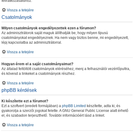
feliratkozásaidhoz.
Vissza a tetejére
Csatolmányok
Milyen csatolmányok engedélyezettek ezen a fórumon?
Az adminisztrátorok saját maguk állíthatják be, hogy milyen típusú
csatolmányokat engedélyeznek. Ha nem vagy biztos benne, mi engedélyezett,
lépj kapcsolatba az adminisztrátorral.
Vissza a tetejére
Hogyan érem el a saját csatolmányaimat?
Az általad feltöltött csatolmányok eléréséhez, menj a felhasználói vezérlőpultra,
és kövesd a linkeket a csatolmányok részhez.
Vissza a tetejére
phpBB kérdések
Ki készítette ezt a fórumot?
Ezt a szoftvert (eredeti formájában) a
phpBB Limited
készítette, adta ki, és
gyakorolja a szerzői jogokat felette. A GNU General Public License alatt érhető
el, és szabadon terjeszthető. További információért lásd a linket.
Vissza a tetejére