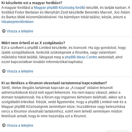
Ki készítette ezt a magyar fordítást?
A magyar fordítást a
Magyar phpBB Közösség
fordító
készítik, és tartják karban. A
fordítást Fodor Bertalan és Menyhárt Zsolt készítette Berentés Marcell, Joó Ádám
és Bartus Máté közreműködésével. Ha bármilyen hibát találsz, kérjük, jelezd a
hibabejelentőnkben
.
Vissza a tetejére
Miért nem érhető el az X szolgáltatás?
Ezt a szoftvert a phpBB Limited készítette, és licenceli. Ha úgy gondolod, hogy
újabb szolgáltatások, funkciók szükségesek a fórumba, vagy valamilyen
működési hibát találtál, látogasd meg a
phpBB Ideas Centre
weboldalt, ahol
ezzel kapcsolatban további információkat kaphatsz.
Vissza a tetejére
Ki az illetékes a fórumon olvasható tartalommal kapcsolatban?
Sértő, illetve illegális tartalmak kapcsán az „A csapat” oldalon felsorolt
adminisztrátorok közül kell egyet felkeresni. Ha nem kapsz választ, akkor a
domain tulajdonosát. Ha a fórum egy ingyenes tárhelyen található, akkor azt a
szolgáltatót értesítsd. Kérjük, vedd figyelembe, hogy a phpBB Limited-nek és a
Magyar phpBB Közösségnek semmilyen köze, hozzáférése vagy beleszólása
nincs a fórumon olvasható tartalomhoz, ezért nem tehető semmilyen módon
felelőssé amiatt, hogy ki mire használja ezt a fórumot.
Vissza a tetejére