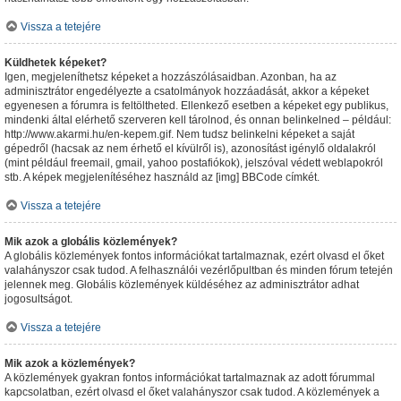
Vissza a tetejére
Küldhetek képeket?
Igen, megjeleníthetsz képeket a hozzászólásaidban. Azonban, ha az
adminisztrátor engedélyezte a csatolmányok hozzáadását, akkor a képeket
egyenesen a fórumra is feltöltheted. Ellenkező esetben a képeket egy publikus,
mindenki által elérhető szerveren kell tárolnod, és onnan belinkelned – például:
http://www.akarmi.hu/en-kepem.gif. Nem tudsz belinkelni képeket a saját
gépedről (hacsak az nem érhető el kívülről is), azonosítást igénylő oldalakról
(mint például freemail, gmail, yahoo postafiókok), jelszóval védett weblapokról
stb. A képek megjelenítéséhez használd az [img] BBCode címkét.
Vissza a tetejére
Mik azok a globális közlemények?
A globális közlemények fontos információkat tartalmaznak, ezért olvasd el őket
valahányszor csak tudod. A felhasználói vezérlőpultban és minden fórum tetején
jelennek meg. Globális közlemények küldéséhez az adminisztrátor adhat
jogosultságot.
Vissza a tetejére
Mik azok a közlemények?
A közlemények gyakran fontos információkat tartalmaznak az adott fórummal
kapcsolatban, ezért olvasd el őket valahányszor csak tudod. A közlemények a