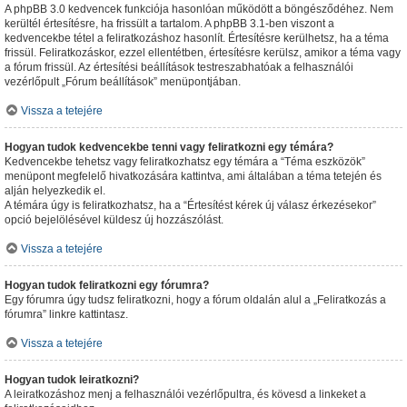
A phpBB 3.0 kedvencek funkciója hasonlóan működött a böngésződéhez. Nem
kerültél értesítésre, ha frissült a tartalom. A phpBB 3.1-ben viszont a
kedvencekbe tétel a feliratkozáshoz hasonlít. Értesítésre kerülhetsz, ha a téma
frissül. Feliratkozáskor, ezzel ellentétben, értesítésre kerülsz, amikor a téma vagy
a fórum frissül. Az értesítési beállítások testreszabhatóak a felhasználói
vezérlőpult „Fórum beállítások” menüpontjában.
Vissza a tetejére
Hogyan tudok kedvencekbe tenni vagy feliratkozni egy témára?
Kedvencekbe tehetsz vagy feliratkozhatsz egy témára a “Téma eszközök”
menüpont megfelelő hivatkozására kattintva, ami általában a téma tetején és
alján helyezkedik el.
A témára úgy is feliratkozhatsz, ha a “Értesítést kérek új válasz érkezésekor”
opció bejelölésével küldesz új hozzászólást.
Vissza a tetejére
Hogyan tudok feliratkozni egy fórumra?
Egy fórumra úgy tudsz feliratkozni, hogy a fórum oldalán alul a „Feliratkozás a
fórumra” linkre kattintasz.
Vissza a tetejére
Hogyan tudok leiratkozni?
A leiratkozáshoz menj a felhasználói vezérlőpultra, és kövesd a linkeket a