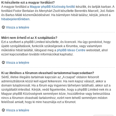
Ki készítette ezt a magyar fordítást?
A magyar fordítást a
Magyar phpBB Közösség
fordító
készítik, és tartják karban. A
fordítást Fodor Bertalan és Menyhárt Zsolt készítette Berentés Marcell, Joó Ádám
és Bartus Máté közreműködésével. Ha bármilyen hibát találsz, kérjük, jelezd a
hibabejelentőnkben
.
Vissza a tetejére
Miért nem érhető el az X szolgáltatás?
Ezt a szoftvert a phpBB Limited készítette, és licenceli. Ha úgy gondolod, hogy
újabb szolgáltatások, funkciók szükségesek a fórumba, vagy valamilyen
működési hibát találtál, látogasd meg a
phpBB Ideas Centre
weboldalt, ahol
ezzel kapcsolatban további információkat kaphatsz.
Vissza a tetejére
Ki az illetékes a fórumon olvasható tartalommal kapcsolatban?
Sértő, illetve illegális tartalmak kapcsán az „A csapat” oldalon felsorolt
adminisztrátorok közül kell egyet felkeresni. Ha nem kapsz választ, akkor a
domain tulajdonosát. Ha a fórum egy ingyenes tárhelyen található, akkor azt a
szolgáltatót értesítsd. Kérjük, vedd figyelembe, hogy a phpBB Limited-nek és a
Magyar phpBB Közösségnek semmilyen köze, hozzáférése vagy beleszólása
nincs a fórumon olvasható tartalomhoz, ezért nem tehető semmilyen módon
felelőssé amiatt, hogy ki mire használja ezt a fórumot.
Vissza a tetejére