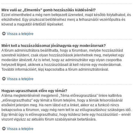
Mire való az „Elmentés” gomb hozzászólás küldésénél?
Ezzel elmentheted a még nem befejezett üzeneted, majd később folytathatod, és
elküldheted. Egy piszkozat betöltéséhez menj a felhasználói vezérlőpultra és
kövesd a maguktól értetődő lépéseket.
Vissza a tetejére
Miért kell a hozzászólásomat jóváhagynia egy moderátornak?
A fórum adminisztrátora beállíthatta, hogy a fórumban, melybe hozzászólást
szeretnél küldeni, csak olyan hozzászólások jelenhetnek meg, melyeket egy
moderátor átnézett. Az is lehet, hogy az adminisztrátor egy olyan csoportba
helyezett téged, akiknek a hozzászólásait át kell néznie egy moderátornak.
További információért, lépj kapcsolatba a fórum adminisztrátorával.
Vissza a tetejére
Hogyan ugraszthatok előre egy témát?
A téma megtekintésénél megjelenő „Téma előreugrasztása” linkre kattintva
„előreugraszthatsz” egy témát a fórum tetejére, hogy a témák felsorolásánál
elsőként jelenjen meg. Ha nem látod ezt a linket, akkor ez a funkció nincs
bekapcsolva a fórumon, vagy még nem telt le az előugrasztáshoz szükséges idő.
Egy témát úgy is előreugraszthatsz, hogy küldesz bele egy hozzászólást – ennél
viszont vigyázz az aktuális fórum szabályainak betartására.
Vissza a tetejére