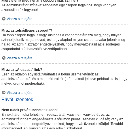
Miért jelenik meg néhány csoport más színnel?
Az adminisztrátor színeket rendelhet egy csoport tagjaihoz, hogy könnyen
azonosíthatók legyenek.
Vissza a tetejére
Mi az az „elsődleges csoport”?
Ha több csoport tagja is vagy, akkor ez a csoport határozza meg, hogy milyen
színnel jelenik meg a neved, és hogy alapból milyen csoport avatar jelenik meg
nálad. Az adminisztrátor engedélyezheti, hogy megváltoztasd az elsődleges
csoportodat a felhasználói vezérlőpultban.
Vissza a tetejére
Mi az az „A csapat” link?
Ezen az oldalon egy listát találhatsz a fórum üzemeltetőiről: az
adminisztrátorokról és a moderátorokról (utóbbiaknál jelezve például azt is, hogy
melyik fórumot moderálják).
Vissza a tetejére
Privát üzenetek
Nem tudok privát üzenetet küldeni!
Ennek három oka lehet: nem regisztráltál, vagy nem vagy belépve; az
adminisztrátor nem engedélyezte a fórumon privát üzenetek küldését; vagy az
adminisztrátor nem engedélyezte neked, hogy privát üzenetet küldjél. További
információért lépj kapcsolatba egy adminisztrátorral.