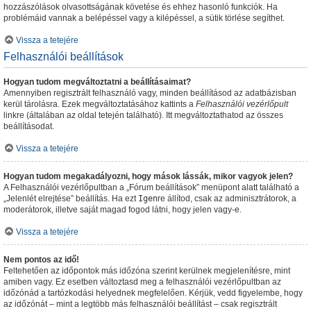
hozzászólások olvasottságának követése és ehhez hasonló funkciók. Ha
problémáid vannak a belépéssel vagy a kilépéssel, a sütik törlése segíthet.
Vissza a tetejére
Felhasználói beállítások
Hogyan tudom megváltoztatni a beállításaimat?
Amennyiben regisztrált felhasználó vagy, minden beállításod az adatbázisban
kerül tárolásra. Ezek megváltoztatásához kattints a
Felhasználói vezérlőpult
linkre (általában az oldal tetején található). Itt megváltoztathatod az összes
beállításodat.
Vissza a tetejére
Hogyan tudom megakadályozni, hogy mások lássák, mikor vagyok jelen?
A Felhasználói vezérlőpultban a „Fórum beállítások” menüpont alatt található a
„Jelenlét elrejtése” beállítás. Ha ezt
Igen
re állítod, csak az adminisztrátorok, a
moderátorok, illetve saját magad fogod látni, hogy jelen vagy-e.
Vissza a tetejére
Nem pontos az idő!
Feltehetően az időpontok más időzóna szerint kerülnek megjelenítésre, mint
amiben vagy. Ez esetben változtasd meg a felhasználói vezérlőpultban az
időzónád a tartózkodási helyednek megfelelően. Kérjük, vedd figyelembe, hogy
az időzónát – mint a legtöbb más felhasználói beállítást – csak regisztrált