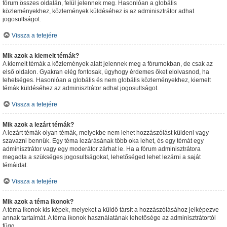
fórum összes oldalán, felül jelennek meg. Hasonlóan a globális
közleményekhez, közlemények küldéséhez is az adminisztrátor adhat
jogosultságot.
Vissza a tetejére
Mik azok a kiemelt témák?
A kiemelt témák a közlemények alatt jelennek meg a fórumokban, de csak az
első oldalon. Gyakran elég fontosak, úgyhogy érdemes őket elolvasnod, ha
lehetséges. Hasonlóan a globális és nem globális közleményekhez, kiemelt
témák küldéséhez az adminisztrátor adhat jogosultságot.
Vissza a tetejére
Mik azok a lezárt témák?
A lezárt témák olyan témák, melyekbe nem lehet hozzászólást küldeni vagy
szavazni bennük. Egy téma lezárásának több oka lehet, és egy témát egy
adminisztrátor vagy egy moderátor zárhat le. Ha a fórum adminisztrátora
megadta a szükséges jogosultságokat, lehetőséged lehet lezárni a saját
témáidat.
Vissza a tetejére
Mik azok a téma ikonok?
A téma ikonok kis képek, melyeket a küldő társít a hozzászólásához jelképezve
annak tartalmát. A téma ikonok használatának lehetősége az adminisztrátortól
függ.