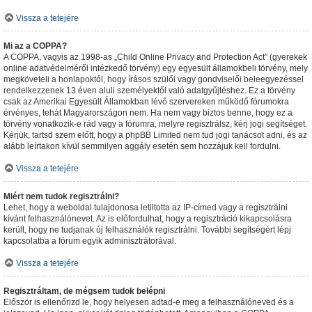
Vissza a tetejére
Mi az a COPPA?
A COPPA, vagyis az 1998-as „Child Online Privacy and Protection Act” (gyerekek
online adatvédelméről intézkedő törvény) egy egyesült államokbeli törvény, mely
megköveteli a honlapoktól, hogy írásos szülői vagy gondviselői beleegyezéssel
rendelkezzenek 13 éven aluli személyektől való adatgyűjtéshez. Ez a törvény
csak az Amerikai Egyesült Államokban lévő szervereken működő fórumokra
érvényes, tehát Magyarországon nem. Ha nem vagy biztos benne, hogy ez a
törvény vonatkozik-e rád vagy a fórumra, melyre regisztrálsz, kérj jogi segítséget.
Kérjük, tartsd szem előtt, hogy a phpBB Limited nem tud jogi tanácsot adni, és az
alább leírtakon kívül semmilyen aggály esetén sem hozzájuk kell fordulni.
Vissza a tetejére
Miért nem tudok regisztrálni?
Lehet, hogy a weboldal tulajdonosa letiltotta az IP-címed vagy a regisztrálni
kívánt felhasználónevet. Az is előfordulhat, hogy a regisztráció kikapcsolásra
került, hogy ne tudjanak új felhasználók regisztrálni. További segítségért lépj
kapcsolatba a fórum egyik adminisztrátorával.
Vissza a tetejére
Regisztráltam, de mégsem tudok belépni
Először is ellenőrizd le, hogy helyesen adtad-e meg a felhasználóneved és a