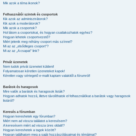
Mik azok a téma ikonok?
Felhasználói szintek és csoportok
Kik azok az adminisztrátorok?
Kik azok a moderátorok?
Mik azok a csoportok?
Hol látom a csoportokat, és hogyan csatlakozhatok egyhez?
Hogyan lehetek csoportvezető?
Miért jelenik meg néhány csoport más színnel?
Mi az az „elsődleges csoport”?
Mi az az „A csapat” link?
Privát üzenetek
Nem tudok privát üzenetet küldeni!
Folyamatosan kéretlen üzeneteket kapok!
Kéretlen vagy sértegető e-mailt kaptam valakitől a fórumról!
Barátok és haragosok
Mire valók a barátok és haragosok listák?
Hogyan adhatok hozzá, illetve távolíthatok el felhasználókat a barátok vagy haragosok
listáról?
Keresés a fórumban
Hogyan kereshetek egy fórumban?
Miért nem ad vissza találatot a keresésem?
A keresésem miért ad vissza üres oldalt!?
Hogyan kereshetek a tagok között?
Hogyan találhatom meg a saját hozzászólásaimat és témáimat?