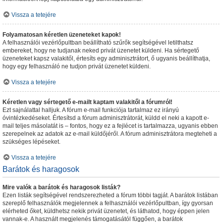
Vissza a tetejére
Folyamatosan kéretlen üzeneteket kapok!
A felhasználói vezérlőpultban beállítható szűrők segítségével letilthatsz
embereket, hogy ne tudjanak neked privát üzenetet küldeni. Ha sértegető
üzeneteket kapsz valakitől, értesíts egy adminisztrátort, ő ugyanis beállíthatja,
hogy egy felhasználó ne tudjon privát üzenetet küldeni.
Vissza a tetejére
Kéretlen vagy sértegető e-mailt kaptam valakitől a fórumról!
Ezt sajnálattal halljuk. A fórum e-mail funkciója tartalmaz ez irányú
óvintézkedéseket. Értesítsd a fórum adminisztrátorát, küldd el neki a kapott e-
mail teljes másolatát is – fontos, hogy ez a fejlécet is tartalmazza, ugyanis ebben
szerepelnek az adatok az e-mail küldőjéről. A fórum adminisztrátora megteheti a
szükséges lépéseket.
Vissza a tetejére
Barátok és haragosok
Mire valók a barátok és haragosok listák?
Ezen listák segítségével rendszerezheted a fórum többi tagját. A barátok listában
szereplő felhasználók megjelennek a felhasználói vezérlőpultban, így gyorsan
elérheted őket, küldhetsz nekik privát üzenetet, és láthatod, hogy éppen jelen
vannak-e. A használt megjelenés támogatásától függően, a barátok