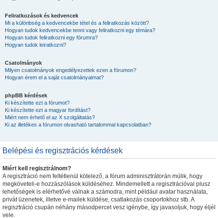
Feliratkozások és kedvencek
Mi a különbség a kedvencekbe tétel és a feliratkozás között?
Hogyan tudok kedvencekbe tenni vagy feliratkozni egy témára?
Hogyan tudok feliratkozni egy fórumra?
Hogyan tudok leiratkozni?
Csatolmányok
Milyen csatolmányok engedélyezettek ezen a fórumon?
Hogyan érem el a saját csatolmányaimat?
phpBB kérdések
Ki készítette ezt a fórumot?
Ki készítette ezt a magyar fordítást?
Miért nem érhető el az X szolgáltatás?
Ki az illetékes a fórumon olvasható tartalommal kapcsolatban?
Belépési és regisztrációs kérdések
Miért kell regisztrálnom?
A regisztráció nem feltétlenül kötelező, a fórum adminisztrátorán múlik, hogy
megköveteli-e hozzászólások küldéséhez. Mindemellett a regisztrációval plusz
lehetőségek is elérhetővé válnak a számodra, mint például avatar használata,
privát üzenetek, illetve e-mailek küldése, csatlakozás csoportokhoz stb. A
regisztráció csupán néhány másodpercet vesz igénybe, így javasoljuk, hogy éljél
vele.