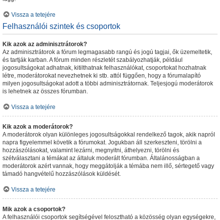
Vissza a tetejére
Felhasználói szintek és csoportok
Kik azok az adminisztrátorok?
Az adminisztrátorok a fórum legmagasabb rangú és jogú tagjai, ők üzemeltetik,
és tartják karban. A fórum minden részletét szabályozhatják, például
jogosultságokat adhatnak, kitilthatnak felhasználókat, csoportokat hozhatnak
létre, moderátorokat nevezhetnek ki stb. attól függően, hogy a fórumalapító
milyen jogosultságokat adott a többi adminisztrátornak. Teljesjogú moderátorok
is lehetnek az összes fórumban.
Vissza a tetejére
Kik azok a moderátorok?
A moderátorok olyan különleges jogosultságokkal rendelkező tagok, akik napról
napra figyelemmel követik a fórumokat. Jogukban áll szerkeszteni, törölni a
hozzászólásokat, valamint lezárni, megnyitni, áthelyezni, törölni és
szétválasztani a témákat az általuk moderált fórumban. Általánosságban a
moderátorok azért vannak, hogy meggátolják a témába nem illő, sértegető vagy
támadó hangvételű hozzászólások küldését.
Vissza a tetejére
Mik azok a csoportok?
A felhasználói csoportok segítségével felosztható a közösség olyan egységekre,