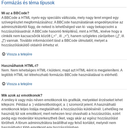
Formázás és téma típusok
Mi az a BBCode?
A BBCode a HTML nyelv egy speciális változata, mely nagy teret enged egy
szövegrészlet megformázásához. A BBCode használatának engedélyezése az
adminisztrátortól függ, de neked is lehetőséged van ki- vagy bekapcsolni a
hozzászólásaidnál. A BBCode hasonló felépítésű, mint a HTML, kivéve hogy a
címkék nem kacsacsőrök között („<” , ill. „>”), hanem szögletes zárójelben („[”, ill.
„]”) vannak. További információért lásd a BBCode útmutatót, melyet a
hozzászólásküldő oldalról érhetsz el.
Vissza a tetejére
Használhatok HTML-t?
Nem. Nem lehetséges HTML-t küldeni, majd azt HTML-ként is megjeleníteni. A
legtöbb HTML-lel létrehozható formázás BBCode használatával is elérhető.
Vissza a tetejére
Mik azok az emotikonok?
A smiley-k vagy más néven emotikonok kis grafikák, melyekkel érzéseket lehet
kifejezni. Például a :) vidámot/boldogot, a :( szomorút jelent. A használható
emotikonok teljes listája megtalálható a hozzászólás küldésénél. Lehetőleg ne
használj túl sok emotikont, mert nehezen lesz olvasható a hozzászólás, ezért
pedig egy moderátor kiszerkesztheti őket, vagy akár az egész hozzászólást
törölheti. A fórum adminisztrátora beállíthat egy felső korlátot, melynél nem
használhatsz több emotikont egy hozzászólásban.