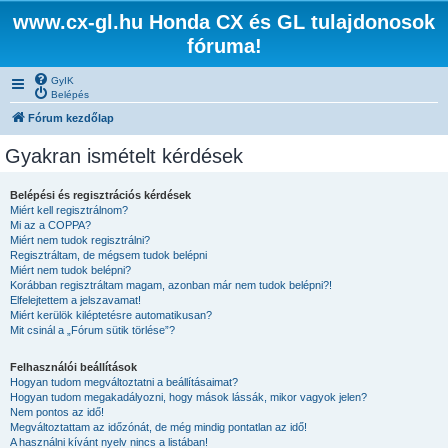
www.cx-gl.hu Honda CX és GL tulajdonosok
fóruma!
GyIK
Belépés
Fórum kezdőlap
Gyakran ismételt kérdések
Belépési és regisztrációs kérdések
Miért kell regisztrálnom?
Mi az a COPPA?
Miért nem tudok regisztrálni?
Regisztráltam, de mégsem tudok belépni
Miért nem tudok belépni?
Korábban regisztráltam magam, azonban már nem tudok belépni?!
Elfelejtettem a jelszavamat!
Miért kerülök kiléptetésre automatikusan?
Mit csinál a „Fórum sütik törlése”?
Felhasználói beállítások
Hogyan tudom megváltoztatni a beállításaimat?
Hogyan tudom megakadályozni, hogy mások lássák, mikor vagyok jelen?
Nem pontos az idő!
Megváltoztattam az időzónát, de még mindig pontatlan az idő!
A használni kívánt nyelv nincs a listában!