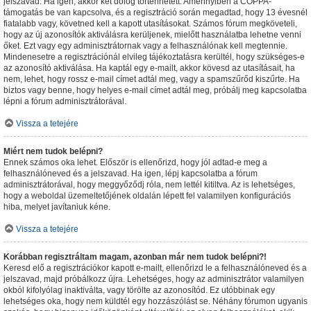
jelszavad. Ha igen, akkor két dolog történhetett. Amennyiben a COPPA-
támogatás be van kapcsolva, és a regisztráció során megadtad, hogy 13 évesnél
fiatalabb vagy, követned kell a kapott utasításokat. Számos fórum megköveteli,
hogy az új azonosítók aktiválásra kerüljenek, mielőtt használatba lehetne venni
őket. Ezt vagy egy adminisztrátornak vagy a felhasználónak kell megtennie.
Mindenesetre a regisztrációnál elvileg tájékoztatásra kerültél, hogy szükséges-e
az azonosító aktiválása. Ha kaptál egy e-mailt, akkor kövesd az utasításait, ha
nem, lehet, hogy rossz e-mail címet adtál meg, vagy a spamszűrőd kiszűrte. Ha
biztos vagy benne, hogy helyes e-mail címet adtál meg, próbálj meg kapcsolatba
lépni a fórum adminisztrátorával.
Vissza a tetejére
Miért nem tudok belépni?
Ennek számos oka lehet. Először is ellenőrizd, hogy jól adtad-e meg a
felhasználóneved és a jelszavad. Ha igen, lépj kapcsolatba a fórum
adminisztrátorával, hogy meggyőződj róla, nem lettél kitiltva. Az is lehetséges,
hogy a weboldal üzemeltetőjének oldalán lépett fel valamilyen konfigurációs
hiba, melyet javítaniuk kéne.
Vissza a tetejére
Korábban regisztráltam magam, azonban már nem tudok belépni?!
Keresd elő a regisztrációkor kapott e-mailt, ellenőrizd le a felhasználóneved és a
jelszavad, majd próbálkozz újra. Lehetséges, hogy az adminisztrátor valamilyen
okból kifolyólag inaktiválta, vagy törölte az azonosítód. Ez utóbbinak egy
lehetséges oka, hogy nem küldtél egy hozzászólást se. Néhány fórumon ugyanis