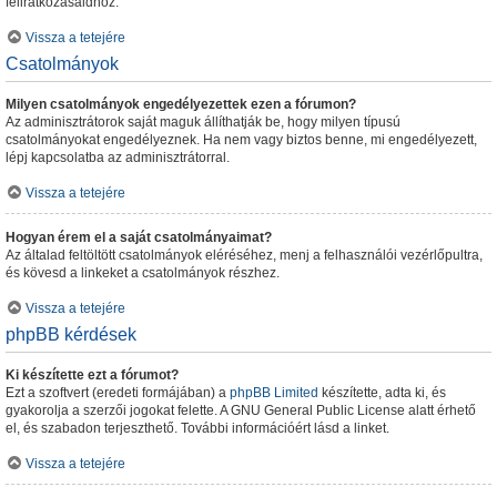
feliratkozásaidhoz.
Vissza a tetejére
Csatolmányok
Milyen csatolmányok engedélyezettek ezen a fórumon?
Az adminisztrátorok saját maguk állíthatják be, hogy milyen típusú
csatolmányokat engedélyeznek. Ha nem vagy biztos benne, mi engedélyezett,
lépj kapcsolatba az adminisztrátorral.
Vissza a tetejére
Hogyan érem el a saját csatolmányaimat?
Az általad feltöltött csatolmányok eléréséhez, menj a felhasználói vezérlőpultra,
és kövesd a linkeket a csatolmányok részhez.
Vissza a tetejére
phpBB kérdések
Ki készítette ezt a fórumot?
Ezt a szoftvert (eredeti formájában) a
phpBB Limited
készítette, adta ki, és
gyakorolja a szerzői jogokat felette. A GNU General Public License alatt érhető
el, és szabadon terjeszthető. További információért lásd a linket.
Vissza a tetejére