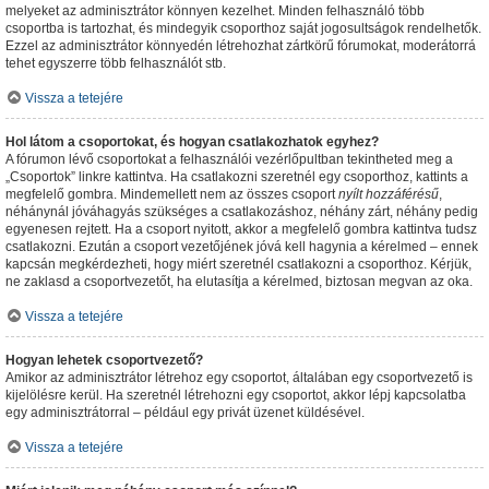
melyeket az adminisztrátor könnyen kezelhet. Minden felhasználó több
csoportba is tartozhat, és mindegyik csoporthoz saját jogosultságok rendelhetők.
Ezzel az adminisztrátor könnyedén létrehozhat zártkörű fórumokat, moderátorrá
tehet egyszerre több felhasználót stb.
Vissza a tetejére
Hol látom a csoportokat, és hogyan csatlakozhatok egyhez?
A fórumon lévő csoportokat a felhasználói vezérlőpultban tekintheted meg a
„Csoportok” linkre kattintva. Ha csatlakozni szeretnél egy csoporthoz, kattints a
megfelelő gombra. Mindemellett nem az összes csoport
nyílt hozzáférésű
,
néhánynál jóváhagyás szükséges a csatlakozáshoz, néhány zárt, néhány pedig
egyenesen rejtett. Ha a csoport nyitott, akkor a megfelelő gombra kattintva tudsz
csatlakozni. Ezután a csoport vezetőjének jóvá kell hagynia a kérelmed – ennek
kapcsán megkérdezheti, hogy miért szeretnél csatlakozni a csoporthoz. Kérjük,
ne zaklasd a csoportvezetőt, ha elutasítja a kérelmed, biztosan megvan az oka.
Vissza a tetejére
Hogyan lehetek csoportvezető?
Amikor az adminisztrátor létrehoz egy csoportot, általában egy csoportvezető is
kijelölésre kerül. Ha szeretnél létrehozni egy csoportot, akkor lépj kapcsolatba
egy adminisztrátorral – például egy privát üzenet küldésével.
Vissza a tetejére