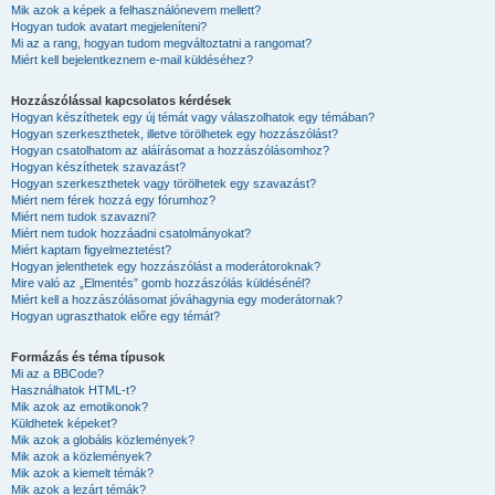
Mik azok a képek a felhasználónevem mellett?
Hogyan tudok avatart megjeleníteni?
Mi az a rang, hogyan tudom megváltoztatni a rangomat?
Miért kell bejelentkeznem e-mail küldéséhez?
Hozzászólással kapcsolatos kérdések
Hogyan készíthetek egy új témát vagy válaszolhatok egy témában?
Hogyan szerkeszthetek, illetve törölhetek egy hozzászólást?
Hogyan csatolhatom az aláírásomat a hozzászólásomhoz?
Hogyan készíthetek szavazást?
Hogyan szerkeszthetek vagy törölhetek egy szavazást?
Miért nem férek hozzá egy fórumhoz?
Miért nem tudok szavazni?
Miért nem tudok hozzáadni csatolmányokat?
Miért kaptam figyelmeztetést?
Hogyan jelenthetek egy hozzászólást a moderátoroknak?
Mire való az „Elmentés” gomb hozzászólás küldésénél?
Miért kell a hozzászólásomat jóváhagynia egy moderátornak?
Hogyan ugraszthatok előre egy témát?
Formázás és téma típusok
Mi az a BBCode?
Használhatok HTML-t?
Mik azok az emotikonok?
Küldhetek képeket?
Mik azok a globális közlemények?
Mik azok a közlemények?
Mik azok a kiemelt témák?
Mik azok a lezárt témák?