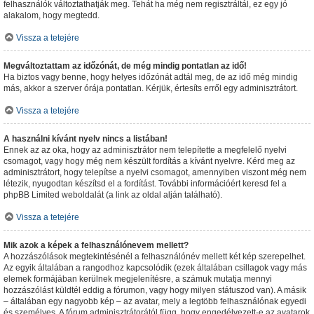
felhasználók változtathatják meg. Tehát ha még nem regisztráltál, ez egy jó
alakalom, hogy megtedd.
Vissza a tetejére
Megváltoztattam az időzónát, de még mindig pontatlan az idő!
Ha biztos vagy benne, hogy helyes időzónát adtál meg, de az idő még mindig
más, akkor a szerver órája pontatlan. Kérjük, értesíts erről egy adminisztrátort.
Vissza a tetejére
A használni kívánt nyelv nincs a listában!
Ennek az az oka, hogy az adminisztrátor nem telepítette a megfelelő nyelvi
csomagot, vagy hogy még nem készült fordítás a kívánt nyelvre. Kérd meg az
adminisztrátort, hogy telepítse a nyelvi csomagot, amennyiben viszont még nem
létezik, nyugodtan készítsd el a fordítást. További információért keresd fel a
phpBB Limited weboldalát (a link az oldal alján található).
Vissza a tetejére
Mik azok a képek a felhasználónevem mellett?
A hozzászólások megtekintésénél a felhasználónév mellett két kép szerepelhet.
Az egyik általában a rangodhoz kapcsolódik (ezek általában csillagok vagy más
elemek formájában kerülnek megjelenítésre, a számuk mutatja mennyi
hozzászólást küldtél eddig a fórumon, vagy hogy milyen státuszod van). A másik
– általában egy nagyobb kép – az avatar, mely a legtöbb felhasználónak egyedi
és személyes. A fórum adminisztrátorától függ, hogy engedélyezett-e az avatarok