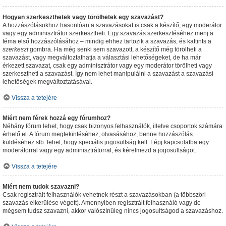
Hogyan szerkeszthetek vagy törölhetek egy szavazást?
A hozzászólásokhoz hasonlóan a szavazásokat is csak a készítő, egy moderátor
vagy egy adminisztrátor szerkesztheti. Egy szavazás szerkesztéséhez menj a
téma első hozzászólásához – mindig ehhez tartozik a szavazás, és kattints a
szerkeszt
gombra. Ha még senki sem szavazott, a készítő még törölheti a
szavazást, vagy megváltoztathatja a választási lehetőségeket, de ha már
érkezett szavazat, csak egy adminisztrátor vagy egy moderátor törölheti vagy
szerkesztheti a szavazást. Így nem lehet manipulálni a szavazást a szavazási
lehetőségek megváltoztatásával.
Vissza a tetejére
Miért nem férek hozzá egy fórumhoz?
Néhány fórum lehet, hogy csak bizonyos felhasználók, illetve csoportok számára
érhető el. A fórum megtekintéséhez, olvasásához, benne hozzászólás
küldéséhez stb. lehet, hogy speciális jogosultság kell. Lépj kapcsolatba egy
moderátorral vagy egy adminisztrátorral, és kérelmezd a jogosultságot.
Vissza a tetejére
Miért nem tudok szavazni?
Csak regisztrált felhasználók vehetnek részt a szavazásokban (a többszöri
szavazás elkerülése végett). Amennyiben regisztrált felhasználó vagy de
mégsem tudsz szavazni, akkor valószínűleg nincs jogosultságod a szavazáshoz.