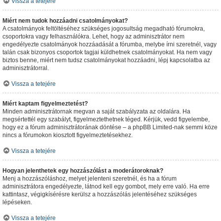
Vissza a tetejére
Miért nem tudok hozzáadni csatolmányokat?
A csatolmányok feltöltéséhez szükséges jogosultság megadható fórumokra,
csoportokra vagy felhasználókra. Lehet, hogy az adminisztrátor nem
engedélyezte csatolmányok hozzáadását a fórumba, melybe írni szeretnél, vagy
talán csak bizonyos csoportok tagjai küldhetnek csatolmányokat. Ha nem vagy
biztos benne, miért nem tudsz csatolmányokat hozzáadni, lépj kapcsolatba az
adminisztrátorral.
Vissza a tetejére
Miért kaptam figyelmeztetést?
Minden adminisztrátornak megvan a saját szabályzata az oldalára. Ha
megsértettél egy szabályt, figyelmeztethetnek téged. Kérjük, vedd figyelembe,
hogy ez a fórum adminisztrátorának döntése – a phpBB Limited-nak semmi köze
nincs a fórumokon kiosztott figyelmeztetésekhez.
Vissza a tetejére
Hogyan jelenthetek egy hozzászólást a moderátoroknak?
Menj a hozzászóláshoz, melyet jelenteni szeretnél, és ha a fórum
adminisztrátora engedélyezte, látnod kell egy gombot, mely erre való. Ha erre
kattintasz, végigkísérésre kerülsz a hozzászólás jelentéséhez szükséges
lépéseken.
Vissza a tetejére