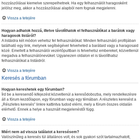
hozzászólásai kiemelve szerepelhetnek. Ha egy felhasználót haragosként
jelölsz meg, akkor a hozzászólásai alapból nem fognak megjelenni.
Vissza a tetejére
Hogyan adhatok hozzá, illetve távolíthatok el felhasználókat a barátok vagy
haragosok listáról?
A listáidra két módon vehetsz fel felhasználókat. Minden felhasználó profiljában
található egy link, melynek segítségével felveheted a barátaid vagy a haragosaid
közé. Emellett a felhasználói vezérlőpultban is felvehetsz embereket, közvetlenül
megadva a felhasználónevüket. Ugyanezen oldalon el is távolíthatsz
felhasználókat a listáidról.
Vissza a tetejére
Keresés a fórumban
Hogyan kereshetek egy fórumban?
Írd be a keresendő kifejezést közvetlenül a keresődobozba, mely rendelkezésre
áll a fórum kezdőlapon, egy fórumban vagy egy témában. A részletes keresést a
„Részletes keresés” linkre kattintva tudod elérni, mely a fórum összes oldalán
elérhető. Ennek a helye a használt megjelenéstől függ.
Vissza a tetejére
Miért nem ad vissza találatot a keresésem?
Valószínűleg a keresés túl általános volt, és sok gyakori szót tartalmazhatott,