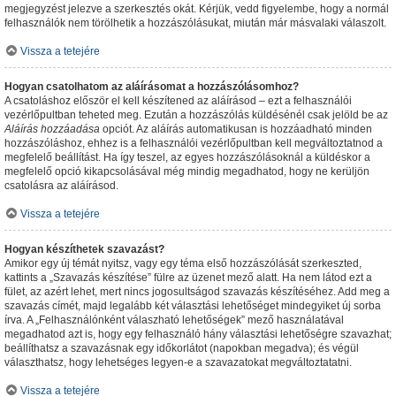
megjegyzést jelezve a szerkesztés okát. Kérjük, vedd figyelembe, hogy a normál
felhasználók nem törölhetik a hozzászólásukat, miután már másvalaki válaszolt.
Vissza a tetejére
Hogyan csatolhatom az aláírásomat a hozzászólásomhoz?
A csatoláshoz először el kell készítened az aláírásod – ezt a felhasználói
vezérlőpultban teheted meg. Ezután a hozzászólás küldésénél csak jelöld be az
Aláírás hozzáadása
opciót. Az aláírás automatikusan is hozzáadható minden
hozzászóláshoz, ehhez is a felhasználói vezérlőpultban kell megváltoztatnod a
megfelelő beállítást. Ha így teszel, az egyes hozzászólásoknál a küldéskor a
megfelelő opció kikapcsolásával még mindig megadhatod, hogy ne kerüljön
csatolásra az aláírásod.
Vissza a tetejére
Hogyan készíthetek szavazást?
Amikor egy új témát nyitsz, vagy egy téma első hozzászólását szerkeszted,
kattints a „Szavazás készítése” fülre az üzenet mező alatt. Ha nem látod ezt a
fület, az azért lehet, mert nincs jogosultságod szavazás készítéséhez. Add meg a
szavazás címét, majd legalább két választási lehetőséget mindegyiket új sorba
írva. A „Felhasználónként válaszható lehetőségek” mező használatával
megadhatod azt is, hogy egy felhasználó hány választási lehetőségre szavazhat;
beállíthatsz a szavazásnak egy időkorlátot (napokban megadva); és végül
választhatsz, hogy lehetséges legyen-e a szavazatokat megváltoztatatni.
Vissza a tetejére