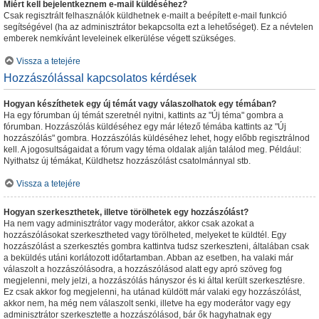
Miért kell bejelentkeznem e-mail küldéséhez?
Csak regisztrált felhasználók küldhetnek e-mailt a beépített e-mail funkció
segítségével (ha az adminisztrátor bekapcsolta ezt a lehetőséget). Ez a névtelen
emberek nemkívánt leveleinek elkerülése végett szükséges.
Vissza a tetejére
Hozzászólással kapcsolatos kérdések
Hogyan készíthetek egy új témát vagy válaszolhatok egy témában?
Ha egy fórumban új témát szeretnél nyitni, kattints az "Új téma" gombra a
fórumban. Hozzászólás küldéséhez egy már létező témába kattints az "Új
hozzászólás" gombra. Hozzászólás küldéséhez lehet, hogy előbb regisztrálnod
kell. A jogosultságaidat a fórum vagy téma oldalak alján találod meg. Például:
Nyithatsz új témákat, Küldhetsz hozzászólást csatolmánnyal stb.
Vissza a tetejére
Hogyan szerkeszthetek, illetve törölhetek egy hozzászólást?
Ha nem vagy adminisztrátor vagy moderátor, akkor csak azokat a
hozzászólásokat szerkesztheted vagy törölheted, melyeket te küldtél. Egy
hozzászólást a szerkesztés gombra kattintva tudsz szerkeszteni, általában csak
a beküldés utáni korlátozott időtartamban. Abban az esetben, ha valaki már
válaszolt a hozzászólásodra, a hozzászólásod alatt egy apró szöveg fog
megjelenni, mely jelzi, a hozzászólás hányszor és ki által került szerkesztésre.
Ez csak akkor fog megjelenni, ha utánad küldött már valaki egy hozzászólást,
akkor nem, ha még nem válaszolt senki, illetve ha egy moderátor vagy egy
adminisztrátor szerkesztette a hozzászólásod, bár ők hagyhatnak egy