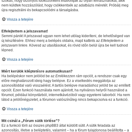
szokás, hogy bizonyos időközönként eltávolítják az olyan felhasználókat, akik
nem küldtek hozzászólást, hogy csökkentsék az adatbázis méretét. Próbálj meg
újra regisztrálni és bekapcsolódni a társalgásba.
Vissza a tetejére
Elfelejtettem a jelszavamat!
Semmi pánik! A jelszavad ugyan nem lehet utólag kideríteni, de lehetőséged van
új készítésére. Ehhez menj a belépés oldalra, majd kattints az
Elfelejtettem a
jelszavam
linkre. Kövesd az utasításokat, és rövid időn belül újra be kell tudnod
lépned.
Vissza a tetejére
Miért kerülök kiléptetésre automatikusan?
Ha belépéskor nem jelölöd be az
Emlékezzen rám
opciót, a rendszer csak egy
előre meghatározott ideig hagy belépve. Ez a viselkedés meggátolja az
azonosítóddal való visszaélést. A tartós belépve maradáshoz jelöld be az említett
opciót. Ezen funkció használata nem ajánlott, ha nyilvános helyről használod a
fórumot, például könyvtárból, internetkávézóból vagy egyetemi laborból. Ha nem
látod a jelölőnégyzetet, a fórumon valószínűleg nincs bekapcsolva ez a funkció.
Vissza a tetejére
Mit csinál a „Fórum sütik törlése”?
Ez a funkció törli az összes phpBB3 által küldött sütit. A sütik feladata az
azonosítás, illetve a beléptetés, valamint – ha a fórum tulajdonosa beállította – a