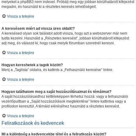
melyeket a phpBB3 nem indexel. Próbálj meg egy jobban körülhatárolt kifejezést
megadni, és használd ki a részletes keresés lehetőségeit.
Vissza a tetejére
A keresésem miért ad vissza üres oldalt!?
A keresésed olyan sok találatot adott vissza, hogy azt a webszerver már nem
tudta kezelni. Használd a „Részletes keresést”, jobban körülhatárolt kifejezést
adj meg, és válaszd ki, hogy csak melyik fórumban szeretnél keresni.
Vissza a tetejére
Hogyan kereshetek a tagok között?
Menj a „Taglista” oldalra, és kattints a „Felhasználó keresése” linkre.
Vissza a tetejére
Hogyan találhatom meg a saját hozzászólásaimat és témáimat?
A saját hozzászólásaidhoz kétféleképpen férhetsz hozzá: vagy a felhasználói
vezérlőpultban a „Saját hozzászólások megtekintése” linkre kattintva vagy a
profilodon keresztül. A témáid eléréséhez használd a részletes keresést.
Vissza a tetejére
Feliratkozások és kedvencek
Mi a különbség a kedvencekbe tétel és a feliratkozás között?