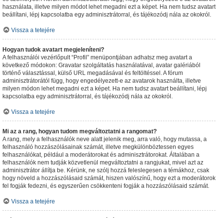
használata, illetve milyen módot lehet megadni ezt a képet. Ha nem tudsz avatart
beállítani, lépj kapcsolatba egy adminisztrátorral, és tájékozódj nála az okokról.
Vissza a tetejére
Hogyan tudok avatart megjeleníteni?
A felhasználói vezérlőpult “Profil” menüpontjában adhatsz meg avatart a
következő módokon: Gravatar szolgáltatás használatával, avatar galériából
történő választással, külső URL megadásával és feltöltéssel. A fórum
adminisztrátorától függ, hogy engedélyezett-e az avatarok használta, illetve
milyen módon lehet megadni ezt a képet. Ha nem tudsz avatart beállítani, lépj
kapcsolatba egy adminisztrátorral, és tájékozódj nála az okokról.
Vissza a tetejére
Mi az a rang, hogyan tudom megváltoztatni a rangomat?
A rang, mely a felhasználók neve alatt jelenik meg, arra való, hogy mutassa, a
felhasználó hozzászólásainak számát, illetve megkülönböztessen egyes
felhasználókat, például a moderátorokat és adminisztrátorokat. Általában a
felhasználók nem tudják közvetlenül megváltoztatni a rangjukat, mivel azt az
adminisztrátor állítja be. Kérünk, ne szólj hozzá feleslegesen a témákhoz, csak
hogy növeld a hozzászólásaid számát, hiszen valószínű, hogy ezt a moderátorok
fel fogják fedezni, és egyszerűen csökkenteni fogják a hozzászólásaid számát.
Vissza a tetejére