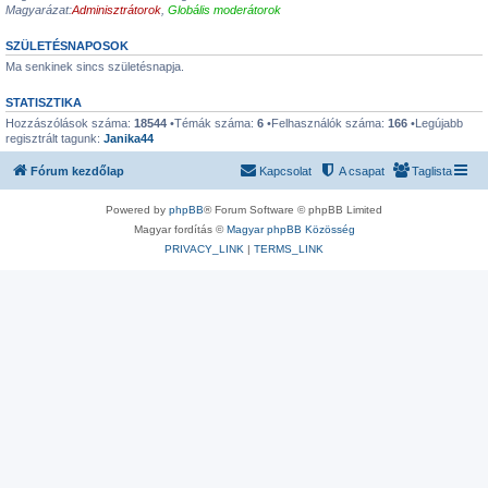
Magyarázat:
Adminisztrátorok
,
Globális moderátorok
SZÜLETÉSNAPOSOK
Ma senkinek sincs születésnapja.
STATISZTIKA
Hozzászólások száma:
18544
•Témák száma:
6
•Felhasználók száma:
166
•Legújabb
regisztrált tagunk:
Janika44
Fórum kezdőlap
Kapcsolat
A csapat
Taglista
Powered by
phpBB
® Forum Software © phpBB Limited
Magyar fordítás ©
Magyar phpBB Közösség
PRIVACY_LINK
|
TERMS_LINK