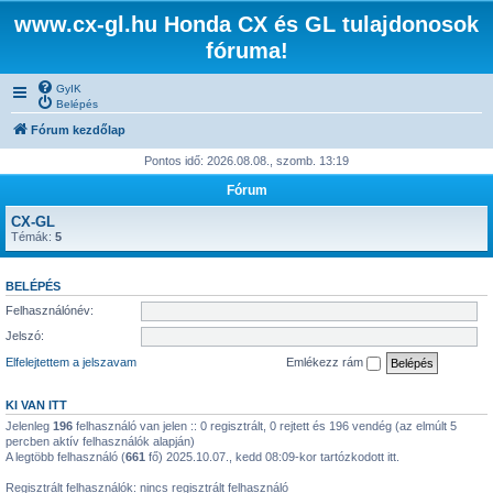
www.cx-gl.hu Honda CX és GL tulajdonosok
fóruma!
GyIK
Belépés
Fórum kezdőlap
Pontos idő: 2026.08.08., szomb. 13:19
Fórum
CX-GL
Témák:
5
BELÉPÉS
Felhasználónév:
Jelszó:
Elfelejtettem a jelszavam
Emlékezz rám
KI VAN ITT
Jelenleg
196
felhasználó van jelen :: 0 regisztrált, 0 rejtett és 196 vendég (az elmúlt 5
percben aktív felhasználók alapján)
A legtöbb felhasználó (
661
fő) 2025.10.07., kedd 08:09-kor tartózkodott itt.
Regisztrált felhasználók: nincs regisztrált felhasználó