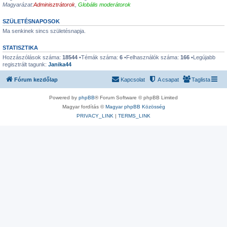
Magyarázat:
Adminisztrátorok
,
Globális moderátorok
SZÜLETÉSNAPOSOK
Ma senkinek sincs születésnapja.
STATISZTIKA
Hozzászólások száma:
18544
•Témák száma:
6
•Felhasználók száma:
166
•Legújabb
regisztrált tagunk:
Janika44
Fórum kezdőlap
Kapcsolat
A csapat
Taglista
Powered by
phpBB
® Forum Software © phpBB Limited
Magyar fordítás ©
Magyar phpBB Közösség
PRIVACY_LINK
|
TERMS_LINK