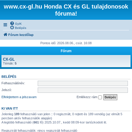
www.cx-gl.hu Honda CX és GL tulajdonosok
fóruma!
GyIK
Belépés
Fórum kezdőlap
Pontos idő: 2026.08.06., csüt. 16:08
Fórum
CX-GL
Témák:
5
BELÉPÉS
Felhasználónév:
Jelszó:
Elfelejtettem a jelszavam
Emlékezz rám
KI VAN ITT
Jelenleg
189
felhasználó van jelen :: 0 regisztrált, 0 rejtett és 189 vendég (az elmúlt 5
percben aktív felhasználók alapján)
A legtöbb felhasználó (
661
fő) 2025.10.07., kedd 08:09-kor tartózkodott itt.
Regisztrált felhasználók: nincs regisztrált felhasználó