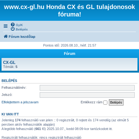
www.cx-gl.hu Honda CX és GL tulajdonosok
fóruma!
GyIK
Belépés
Fórum kezdőlap
Pontos idő: 2026.08.10., hétf. 21:57
Fórum
CX-GL
Témák:
5
BELÉPÉS
Felhasználónév:
Jelszó:
Elfelejtettem a jelszavam
Emlékezz rám
KI VAN ITT
Jelenleg
174
felhasználó van jelen :: 0 regisztrált, 0 rejtett és 174 vendég (az elmúlt 5
percben aktív felhasználók alapján)
A legtöbb felhasználó (
661
fő) 2025.10.07., kedd 08:09-kor tartózkodott itt.
Regisztrált felhasználók: nincs regisztrált felhasználó