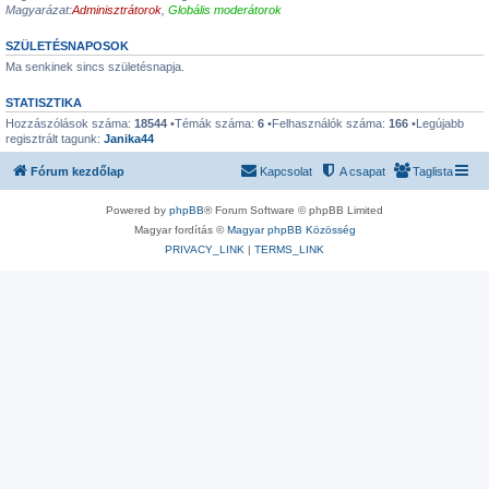
Magyarázat:
Adminisztrátorok
,
Globális moderátorok
SZÜLETÉSNAPOSOK
Ma senkinek sincs születésnapja.
STATISZTIKA
Hozzászólások száma:
18544
•Témák száma:
6
•Felhasználók száma:
166
•Legújabb
regisztrált tagunk:
Janika44
Fórum kezdőlap
Kapcsolat
A csapat
Taglista
Powered by
phpBB
® Forum Software © phpBB Limited
Magyar fordítás ©
Magyar phpBB Közösség
PRIVACY_LINK
|
TERMS_LINK