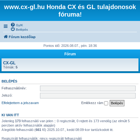
www.cx-gl.hu Honda CX és GL tulajdonosok
fóruma!
GyIK
Belépés
Fórum kezdőlap
Pontos idő: 2026.08.07., pén. 18:36
Fórum
CX-GL
Témák:
5
BELÉPÉS
Felhasználónév:
Jelszó:
Elfelejtettem a jelszavam
Emlékezz rám
KI VAN ITT
Jelenleg
173
felhasználó van jelen :: 0 regisztrált, 0 rejtett és 173 vendég (az elmúlt 5
percben aktív felhasználók alapján)
A legtöbb felhasználó (
661
fő) 2025.10.07., kedd 08:09-kor tartózkodott itt.
Regisztrált felhasználók: nincs regisztrált felhasználó