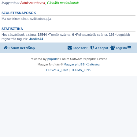
Magyarázat:
Adminisztrátorok
,
Globális moderátorok
SZÜLETÉSNAPOSOK
Ma senkinek sincs születésnapja.
STATISZTIKA
Hozzászólások száma:
18544
•Témák száma:
6
•Felhasználók száma:
166
•Legújabb
regisztrált tagunk:
Janika44
Fórum kezdőlap
Kapcsolat
A csapat
Taglista
Powered by
phpBB
® Forum Software © phpBB Limited
Magyar fordítás ©
Magyar phpBB Közösség
PRIVACY_LINK
|
TERMS_LINK