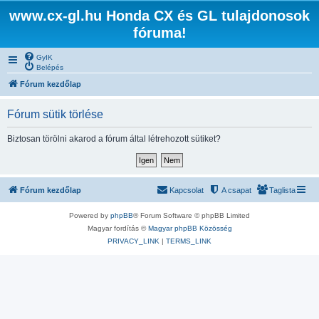
www.cx-gl.hu Honda CX és GL tulajdonosok
fóruma!
GyIK
Belépés
Fórum kezdőlap
Fórum sütik törlése
Biztosan törölni akarod a fórum által létrehozott sütiket?
Fórum kezdőlap
Kapcsolat
A csapat
Taglista
Powered by
phpBB
® Forum Software © phpBB Limited
Magyar fordítás ©
Magyar phpBB Közösség
PRIVACY_LINK
|
TERMS_LINK