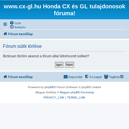
www.cx-gl.hu Honda CX és GL tulajdonosok
fóruma!
GyIK
Belépés
Fórum kezdőlap
Fórum sütik törlése
Biztosan törölni akarod a fórum által létrehozott sütiket?
Fórum kezdőlap
Kapcsolat
A csapat
Taglista
Powered by
phpBB
® Forum Software © phpBB Limited
Magyar fordítás ©
Magyar phpBB Közösség
PRIVACY_LINK
|
TERMS_LINK