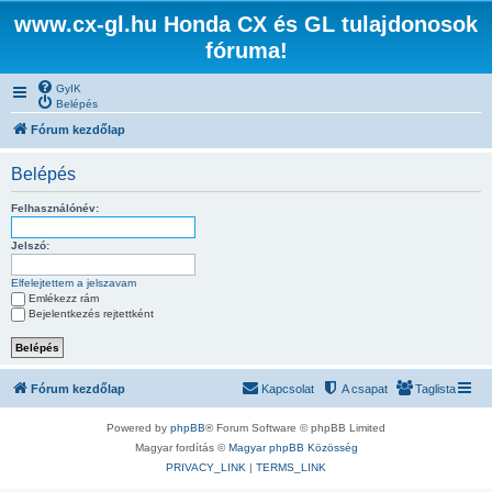
www.cx-gl.hu Honda CX és GL tulajdonosok
fóruma!
GyIK
Belépés
Fórum kezdőlap
Belépés
Felhasználónév:
Jelszó:
Elfelejtettem a jelszavam
Emlékezz rám
Bejelentkezés rejtettként
Fórum kezdőlap
Kapcsolat
A csapat
Taglista
Powered by
phpBB
® Forum Software © phpBB Limited
Magyar fordítás ©
Magyar phpBB Közösség
PRIVACY_LINK
|
TERMS_LINK