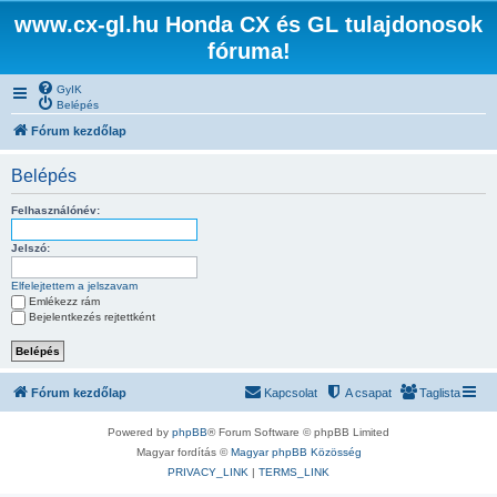
www.cx-gl.hu Honda CX és GL tulajdonosok
fóruma!
GyIK
Belépés
Fórum kezdőlap
Belépés
Felhasználónév:
Jelszó:
Elfelejtettem a jelszavam
Emlékezz rám
Bejelentkezés rejtettként
Fórum kezdőlap
Kapcsolat
A csapat
Taglista
Powered by
phpBB
® Forum Software © phpBB Limited
Magyar fordítás ©
Magyar phpBB Közösség
PRIVACY_LINK
|
TERMS_LINK