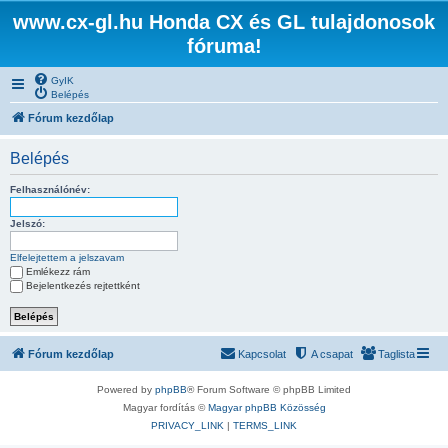
www.cx-gl.hu Honda CX és GL tulajdonosok
fóruma!
GyIK
Belépés
Fórum kezdőlap
Belépés
Felhasználónév:
Jelszó:
Elfelejtettem a jelszavam
Emlékezz rám
Bejelentkezés rejtettként
Fórum kezdőlap
Kapcsolat
A csapat
Taglista
Powered by
phpBB
® Forum Software © phpBB Limited
Magyar fordítás ©
Magyar phpBB Közösség
PRIVACY_LINK
|
TERMS_LINK