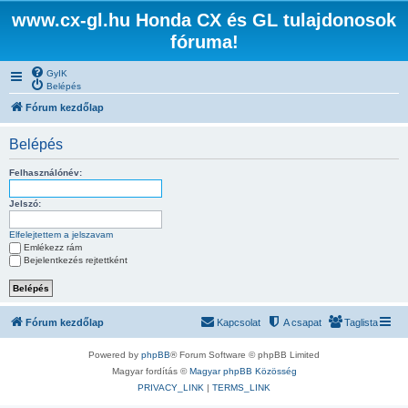
www.cx-gl.hu Honda CX és GL tulajdonosok
fóruma!
GyIK
Belépés
Fórum kezdőlap
Belépés
Felhasználónév:
Jelszó:
Elfelejtettem a jelszavam
Emlékezz rám
Bejelentkezés rejtettként
Fórum kezdőlap
Kapcsolat
A csapat
Taglista
Powered by
phpBB
® Forum Software © phpBB Limited
Magyar fordítás ©
Magyar phpBB Közösség
PRIVACY_LINK
|
TERMS_LINK