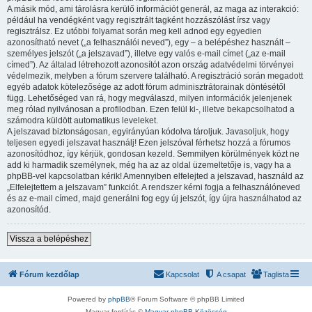
A másik mód, ami tárolásra kerülő információt generál, az maga az interakció:
például ha vendégként vagy regisztrált tagként hozzászólást írsz vagy
regisztrálsz. Ez utóbbi folyamat során meg kell adnod egy egyedien
azonosítható nevet („a felhasználói neved”), egy – a belépéshez használt –
személyes jelszót („a jelszavad”), illetve egy valós e-mail címet („az e-mail
címed”). Az általad létrehozott azonosítót azon ország adatvédelmi törvényei
védelmezik, melyben a fórum szervere található. A regisztráció során megadott
egyéb adatok kötelezősége az adott fórum adminisztrátorainak döntésétől
függ. Lehetőséged van rá, hogy megválaszd, milyen információk jelenjenek
meg rólad nyilvánosan a profilodban. Ezen felül ki-, illetve bekapcsolhatod a
számodra küldött automatikus leveleket.
A jelszavad biztonságosan, egyirányúan kódolva tároljuk. Javasoljuk, hogy
teljesen egyedi jelszavat használj! Ezen jelszóval férhetsz hozzá a fórumos
azonosítódhoz, így kérjük, gondosan kezeld. Semmilyen körülmények közt ne
add ki harmadik személynek, még ha az az oldal üzemeltetője is, vagy ha a
phpBB-vel kapcsolatban kérik! Amennyiben elfelejted a jelszavad, használd az
„Elfelejtettem a jelszavam” funkciót. A rendszer kérni fogja a felhasználóneved
és az e-mail címed, majd generálni fog egy új jelszót, így újra használhatod az
azonosítód.
Vissza a belépéshez
Fórum kezdőlap
Kapcsolat
A csapat
Taglista
Powered by
phpBB
® Forum Software © phpBB Limited
Magyar fordítás ©
Magyar phpBB Közösség