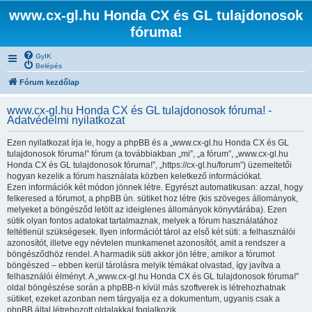
www.cx-gl.hu Honda CX és GL tulajdonosok
fóruma!
GyIK
Belépés
Fórum kezdőlap
www.cx-gl.hu Honda CX és GL tulajdonosok fóruma! -
Adatvédelmi nyilatkozat
Ezen nyilatkozat írja le, hogy a phpBB és a „www.cx-gl.hu Honda CX és GL
tulajdonosok fóruma!” fórum (a továbbiakban „mi”, „a fórum”, „www.cx-gl.hu
Honda CX és GL tulajdonosok fóruma!”, „https://cx-gl.hu/forum”) üzemeltetői
hogyan kezelik a fórum használata közben keletkező információkat.
Ezen információk két módon jönnek létre. Egyrészt automatikusan: azzal, hogy
felkeresed a fórumot, a phpBB ún. sütiket hoz létre (kis szöveges állományok,
melyeket a böngésződ letölt az ideiglenes állományok könyvtárába). Ezen
sütik olyan fontos adatokat tartalmaznak, melyek a fórum használatához
feltétlenül szükségesek. Ilyen információt tárol az első két süti: a felhasználói
azonosítót, illetve egy névtelen munkamenet azonosítót, amit a rendszer a
böngésződhöz rendel. A harmadik süti akkor jön létre, amikor a fórumot
böngészed – ebben kerül tárolásra melyik témákat olvastad, így javítva a
felhasználói élményt. A „www.cx-gl.hu Honda CX és GL tulajdonosok fóruma!”
oldal böngészése során a phpBB-n kívül más szoftverek is létrehozhatnak
sütiket, ezeket azonban nem tárgyalja ez a dokumentum, ugyanis csak a
phpBB által létrehozott oldalakkal foglalkozik.