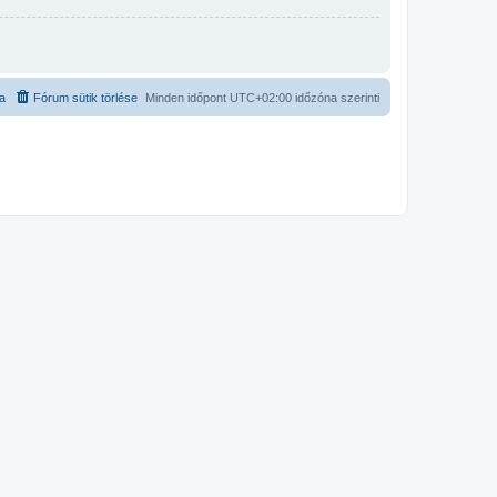
ta
Fórum sütik törlése
Minden időpont
UTC+02:00
időzóna szerinti