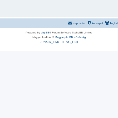
Kapcsolat
A csapat
Taglis
Powered by
phpBB
® Forum Software © phpBB Limited
Magyar fordítás ©
Magyar phpBB Közösség
PRIVACY_LINK
|
TERMS_LINK