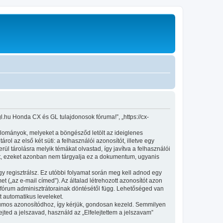
l.hu Honda CX és GL tulajdonosok fóruma!”, „https://cx-
állományok, melyeket a böngésződ letölt az ideiglenes
ol az első két süti: a felhasználói azonosítót, illetve egy
l tárolásra melyik témákat olvastad, így javítva a felhasználói
et, ezeket azonban nem tárgyalja ez a dokumentum, ugyanis
gy regisztrálsz. Ez utóbbi folyamat során meg kell adnod egy
et („az e-mail címed”). Az általad létrehozott azonosítót azon
 fórum adminisztrátorainak döntésétől függ. Lehetőséged van
t automatikus leveleket.
fórumos azonosítódhoz, így kérjük, gondosan kezeld. Semmilyen
ted a jelszavad, használd az „Elfelejtettem a jelszavam”