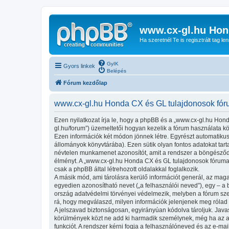
www.cx-gl.hu Hon
Ha szeretnél Te is regisztrált tag le
GyIK
Gyors linkek
Belépés
Fórum kezdőlap
www.cx-gl.hu Honda CX és GL tulajdonosok fóru
Ezen nyilatkozat írja le, hogy a phpBB és a „www.cx-gl.hu Hond
gl.hu/forum”) üzemeltetői hogyan kezelik a fórum használata k
Ezen információk két módon jönnek létre. Egyrészt automatikusa
állományok könyvtárába). Ezen sütik olyan fontos adatokat tartal
névtelen munkamenet azonosítót, amit a rendszer a böngésződhöz
élményt. A „www.cx-gl.hu Honda CX és GL tulajdonosok fóruma!
csak a phpBB által létrehozott oldalakkal foglalkozik.
A másik mód, ami tárolásra kerülő információt generál, az maga
egyedien azonosítható nevet („a felhasználói neved”), egy – a be
ország adatvédelmi törvényei védelmezik, melyben a fórum szer
rá, hogy megválaszd, milyen információk jelenjenek meg rólad n
A jelszavad biztonságosan, egyirányúan kódolva tároljuk. Java
körülmények közt ne add ki harmadik személynek, még ha az az 
funkciót. A rendszer kérni fogja a felhasználóneved és az e-mai