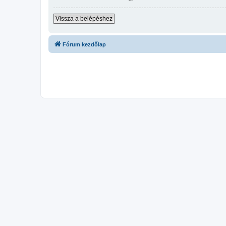
Vissza a belépéshez
Fórum kezdőlap