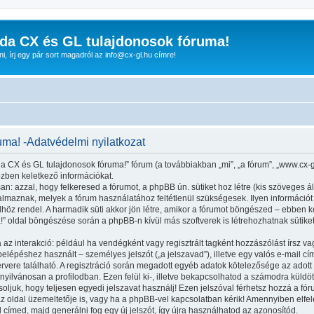
da CX és GL tulajdonosok fóruma!
nni, írj egy pár sort magadról az info@cx-gl.hu címre!
ma! -Adatvédelmi nyilatkozat
a CX és GL tulajdonosok fóruma!” fórum (a továbbiakban „mi”, „a fórum”, „www.cx-g
özben keletkező információkat.
n: azzal, hogy felkeresed a fórumot, a phpBB ún. sütiket hoz létre (kis szöveges 
maznak, melyek a fórum használatához feltétlenül szükségesek. Ilyen információt tár
 rendel. A harmadik süti akkor jön létre, amikor a fórumot böngészed – ebben kerü
” oldal böngészése során a phpBB-n kívül más szoftverek is létrehozhatnak sütik
 az interakció: például ha vendégként vagy regisztrált tagként hozzászólást írsz va
lépéshez használt – személyes jelszót („a jelszavad”), illetve egy valós e-mail cím
vere található. A regisztráció során megadott egyéb adatok kötelezősége az adott
yilvánosan a profilodban. Ezen felül ki-, illetve bekapcsolhatod a számodra küldöt
soljuk, hogy teljesen egyedi jelszavat használj! Ezen jelszóval férhetsz hozzá a 
oldal üzemeltetője is, vagy ha a phpBB-vel kapcsolatban kérik! Amennyiben elfelej
l címed, majd generálni fog egy új jelszót, így újra használhatod az azonosítód.