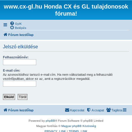
www.cx-gl.hu Honda CX és GL tulajdonosok
fóruma!
GyIK
Belépés
Fórum kezdőlap
Jelszó elküldése
Felhasználónév:
E-mail cím:
Az azonosítódhoz tartozó e-mail cím. Ha nem változtattad meg a felhasználó
vezérlőpultban, akkor ez az, amit a regisztrációkor megadtál.
Fórum kezdőlap
Kapcsolat
A csapat
Taglista
Powered by
phpBB
® Forum Software © phpBB Limited
Magyar fordítás ©
Magyar phpBB Közösség
PRIVACY_LINK
|
TERMS_LINK