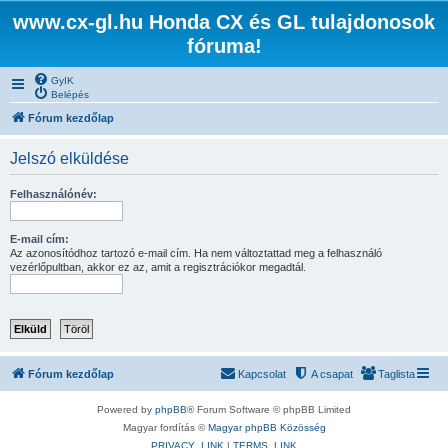
www.cx-gl.hu Honda CX és GL tulajdonosok
fóruma!
GyIK
Belépés
Fórum kezdőlap
Jelszó elküldése
Felhasználónév:
E-mail cím:
Az azonosítódhoz tartozó e-mail cím. Ha nem változtattad meg a felhasználó
vezérlőpultban, akkor ez az, amit a regisztrációkor megadtál.
Fórum kezdőlap
Kapcsolat
A csapat
Taglista
Powered by
phpBB
® Forum Software © phpBB Limited
Magyar fordítás ©
Magyar phpBB Közösség
PRIVACY_LINK
|
TERMS_LINK