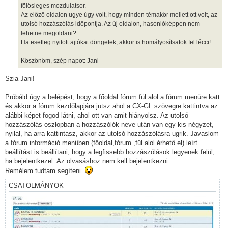
fölösleges mozdulatsor.
Az előző oldalon ugye úgy volt, hogy minden témakör mellett ott volt, az
utolsó hozzászólás időpontja. Az új oldalon, hasonlóképpen nem
lehetne megoldani?
Ha esetleg nyitott ajtókat döngetek, akkor is homályosítsatok fel lécci!
Köszönöm, szép napot: Jani
Szia Jani!
Próbáld úgy a belépést, hogy a főoldal fórum fül alol a fórum menüre katt.
és akkor a fórum kezdőlapjára jutsz ahol a CX-GL szövegre kattintva az
alábbi képet fogod látni, ahol ott van amit hiányolsz. Az utolsó
hozzászólás oszlopban a hozzászólók neve után van egy kis négyzet,
nyilal, ha arra kattintasz, akkor az utolsó hozzászólásra ugrik. Javaslom
a fórum információ menüben (főoldal,fórum ,fül alol érhető el) leírt
beállítást is beállítani, hogy a legfissebb hozzászólások legyenek felül,
ha bejelentkezel. Az olvasáshoz nem kell bejelentkezni.
Remélem tudtam segíteni.
CSATOLMÁNYOK