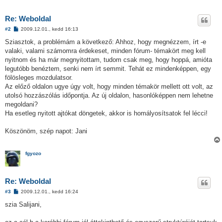
Re: Weboldal
H
#2
2009.12.01., kedd 16:13
o
z
Sziasztok, a problémám a következő: Ahhoz, hogy megnézzem, írt -e
z
valaki, valami számomra érdekeset, minden fórum- témakört meg kell
á
s
nyitnom és ha már megnyitottam, tudom csak meg, hogy hoppá, amióta
z
legutóbb benéztem, senki nem írt semmit. Tehát ez mindenképpen, egy
ó
l
fölösleges mozdulatsor.
á
Az előző oldalon ugye úgy volt, hogy minden témakör mellett ott volt, az
s
utolsó hozzászólás időpontja. Az új oldalon, hasonlóképpen nem lehetne
megoldani?
Ha esetleg nyitott ajtókat döngetek, akkor is homályosítsatok fel lécci!
Köszönöm, szép napot: Jani
fgyozo
Re: Weboldal
H
#3
2009.12.01., kedd 16:24
o
z
szia Salijani,
z
á
s