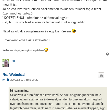
az a cél h a korábbi fórum jól áttekinthető és egyszerű struktúráját tartsuk
z
meg itt is.
ó
l
Jó az észrevételed, annak szellemében rövidesen törlődni fog a teszt
á
üzemmódhoz tartozó
s
' KÖTETLENÜL ' témakör az altémáival együtt.
Cél, h itt is úgy lásd a korábbi témáinkat mint ahogy eddig.
Nézd az oldalt szorgalmasan és egy kis türelem
Egyébként kössz az észrevételt !
Kellemes dugó_mozgást, a párban
klb
Re: Weboldal
H
#4
2009.12.02., szer. 00:20
o
z
z
salijani írta:
á
s
Sziasztok, a problémám a következő: Ahhoz, hogy megnézzem, írt -e
z
valaki, valami számomra érdekeset, minden fórum- témakört meg kell
ó
l
nyitnom és ha már megnyitottam, tudom csak meg, hogy hoppá, amióta
á
legutóbb benéztem, senki nem írt semmit. Tehát ez mindenképpen, egy
s