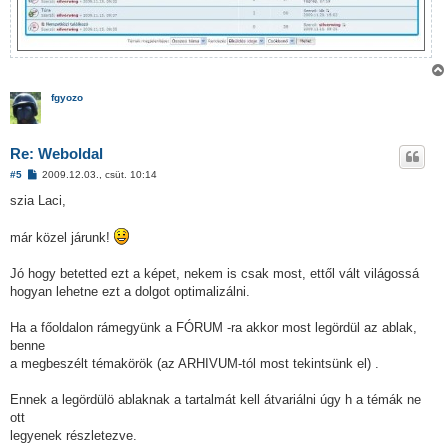
fgyozo
Re: Weboldal
H
#5
2009.12.03., csüt. 10:14
o
z
szia Laci,
z
á
s
már közel járunk!
z
ó
l
Jó hogy betetted ezt a képet, nekem is csak most, ettől vált világossá
á
hogyan lehetne ezt a dolgot optimalizálni.
s
Ha a főoldalon rámegyünk a FÓRUM -ra akkor most legördül az ablak,
benne
a megbeszélt témakörök (az ARHIVUM-tól most tekintsünk el) .
Ennek a legördülö ablaknak a tartalmát kell átvariálni úgy h a témák ne
ott
legyenek részletezve.