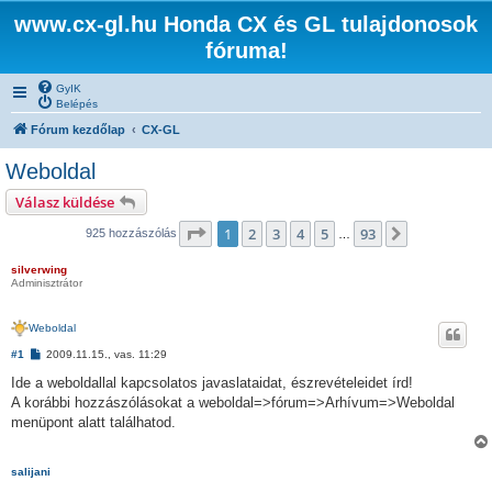
www.cx-gl.hu Honda CX és GL tulajdonosok
fóruma!
GyIK
Belépés
Fórum kezdőlap
CX-GL
Weboldal
Válasz küldése
Oldal:
1
/
93
1
2
3
4
5
93
Következő
925 hozzászólás
…
silverwing
Adminisztrátor
Weboldal
H
#1
2009.11.15., vas. 11:29
o
z
Ide a weboldallal kapcsolatos javaslataidat, észrevételeidet írd!
z
A korábbi hozzászólásokat a weboldal=>fórum=>Arhívum=>Weboldal
á
s
menüpont alatt találhatod.
z
ó
l
salijani
á
s