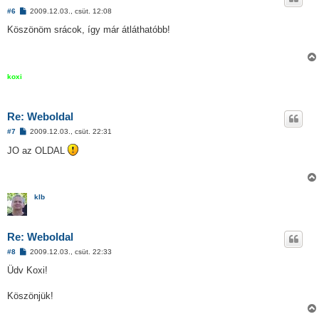
H
#6
2009.12.03., csüt. 12:08
o
z
Köszönöm srácok, így már átláthatóbb!
z
á
s
z
ó
koxi
l
á
s
Re: Weboldal
H
#7
2009.12.03., csüt. 22:31
o
z
JO az OLDAL
z
á
s
z
ó
klb
l
á
s
Re: Weboldal
H
#8
2009.12.03., csüt. 22:33
o
z
Üdv Koxi!
z
á
s
Köszönjük!
z
ó