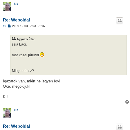
l
á
klb
s
Re: Weboldal
H
#9
2009.12.03., csüt. 22:37
o
z
z
fgyozo írta:
á
s
szia Laci,
z
ó
l
már közel járunk!
á
s
MIt gondolsz?
Igazatok van, miért ne legyen így!
Oké, megoldjuk!
K.L
klb
Re: Weboldal