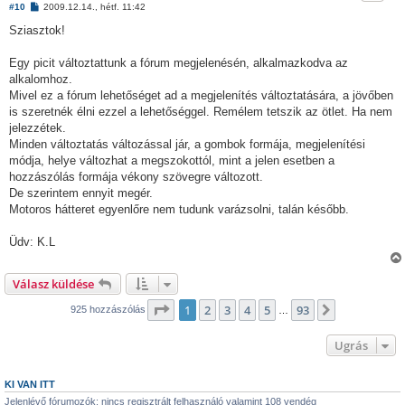
H
#10
2009.12.14., hétf. 11:42
o
z
Sziasztok!
z
á
s
Egy picit változtattunk a fórum megjelenésén, alkalmazkodva az
z
alkalomhoz.
ó
l
Mivel ez a fórum lehetőséget ad a megjelenítés változtatására, a jövőben
á
is szeretnék élni ezzel a lehetőséggel. Remélem tetszik az ötlet. Ha nem
s
jelezzétek.
Minden változtatás változással jár, a gombok formája, megjelenítési
módja, helye változhat a megszokottól, mint a jelen esetben a
hozzászólás formája vékony szövegre változott.
De szerintem ennyit megér.
Motoros hátteret egyenlőre nem tudunk varázsolni, talán később.
Üdv: K.L
Válasz küldése
Oldal:
1
/
93
1
2
3
4
5
93
Következő
925 hozzászólás
…
Ugrás
KI VAN ITT
Jelenlévő fórumozók: nincs regisztrált felhasználó valamint 108 vendég