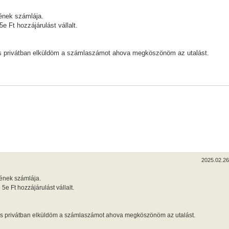
yének számlája.
 Ft hozzájárulást vállalt.
e és privátban elküldöm a számlaszámot ahova megköszönöm az utalást.
2025.02.26.
yének számlája.
e Ft hozzájárulást vállalt.
ze és privátban elküldöm a számlaszámot ahova megköszönöm az utalást.