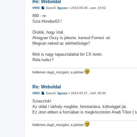
Re: Weboldal
H
#892
Szerző:
fgyozo
»
2023.08.09., szer. 15:02
o
z
890 - re
z
Szia Hondas63 !
á
s
z
Örülök, hogy írtál.
ó
l
Ahogyan Oszy is jelezte, keresd Forrest -et.
á
Megvan neked az elérhetősége?
s
Moli is nagy tapasztalattal bír CX terén.
Róla tudsz?
Kellemes dugó_mozgást, a párban
Re: Weboldal
H
#893
Szerző:
fgyozo
»
2024.05.27., hétf. 09:30
o
z
Sziasztok!
z
Az oldal / tárhely megléte, fenntartása, költséggel jár.
á
s
Ez úton ebben a formában is megköszönöm Aradi Tíbor ( tal
z
ó
l
Kellemes dugó_mozgást, a párban
á
s