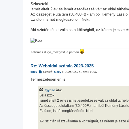
z
Sziasztok!
z
Ismét eltelt 2 év és ismét esedékessé vált az oldal tárhel
á
s
Az összeget elutaltam (30.400Ft) - amiből Kemény László 5e
z
Ez úton, ismét megköszönöm Neki.
ó
l
á
Aki szintén részt vállalna a költségből, az kérem jelezz
s
Kellemes dugó_mozgást, a párban
Re: Weboldal számla 2023-2025
H
#897
Szerző:
Oszy
»
2025.02.26., szer. 19:47
o
z
Természetesen én is.
z
á
s
fgyozo
írta:
↑
z
Sziasztok!
ó
l
Ismét eltelt 2 év és ismét esedékessé vált az oldal tárhel
á
Az összeget elutaltam (30.400Ft) - amiből Kemény László 5
s
Ez úton, ismét megköszönöm Neki.
Aki szintén részt vállalna a költségből, az kérem jelez