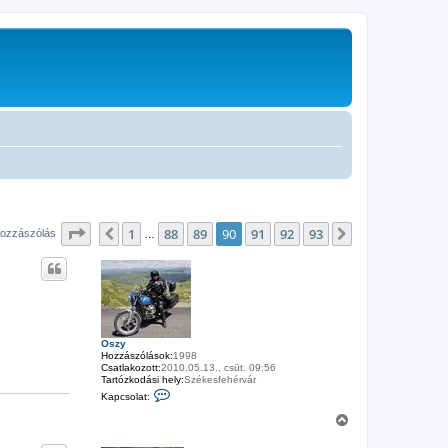
Oldal:
90
/
93
1
88
89
90
91
92
93
Előző
Következő
hozzászólás
…
Oszy
Hozzászólások:
1998
Csatlakozott:
2010.05.13., csüt. 09:56
Tartózkodási hely:
Székesfehérvár
K
Kapcsolat:
a
p
V
c
i
s
s