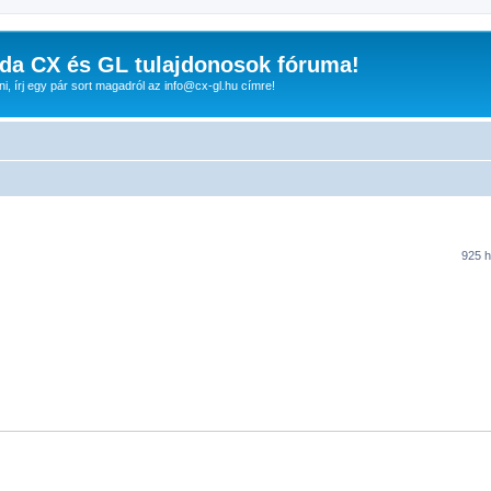
da CX és GL tulajdonosok fóruma!
nni, írj egy pár sort magadról az info@cx-gl.hu címre!
925 