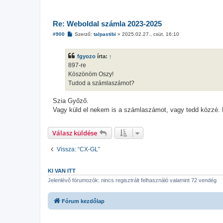
s
Re: Weboldal számla 2023-2025
H
#900
Szerző:
talpastibi
»
2025.02.27., csüt. 16:10
o
z
z
fgyozo
írta:
↑
á
s
897-re
z
Köszönöm Oszy!
ó
l
Tudod a számlaszámot?
á
s
Szia Győző.
Vagy küld el nekem is a számlaszámot, vagy tedd közzé
Válasz küldése
Vissza: “CX-GL”
KI VAN ITT
Jelenlévő fórumozók: nincs regisztrált felhasználó valamint 72 vendég
Fórum kezdőlap