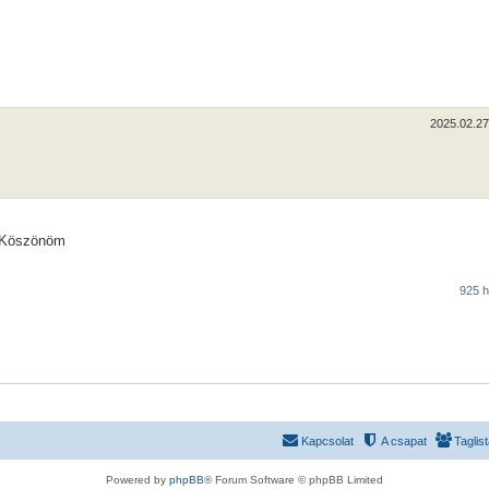
2025.02.27.
. Köszönöm
925 
Kapcsolat
A csapat
Taglis
Powered by
phpBB
® Forum Software © phpBB Limited