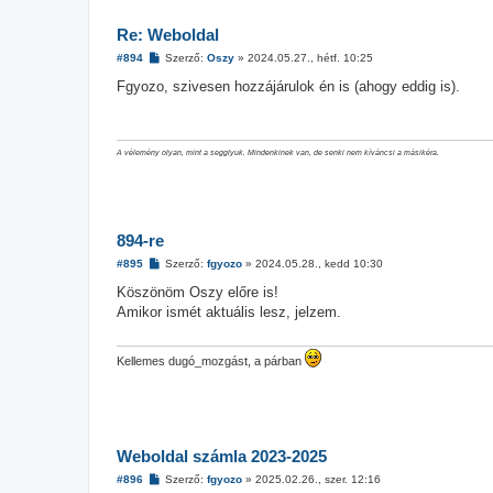
Re: Weboldal
H
#894
Szerző:
Oszy
»
2024.05.27., hétf. 10:25
o
z
Fgyozo, szivesen hozzájárulok én is (ahogy eddig is).
z
á
s
z
ó
A vélemény olyan, mint a segglyuk. Mindenkinek van, de senki nem kíváncsi a másikéra.
l
á
s
894-re
H
#895
Szerző:
fgyozo
»
2024.05.28., kedd 10:30
o
z
Köszönöm Oszy előre is!
z
Amikor ismét aktuális lesz, jelzem.
á
s
z
ó
Kellemes dugó_mozgást, a párban
l
á
s
Weboldal számla 2023-2025
H
#896
Szerző:
fgyozo
»
2025.02.26., szer. 12:16
o