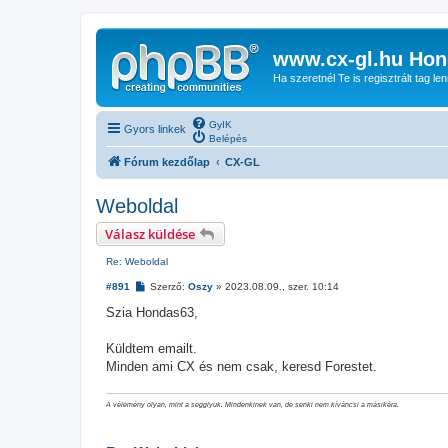
www.cx-gl.hu Hon
Ha szeretnél Te is regisztrált tag le
GyIK
Gyors linkek
Belépés
Fórum kezdőlap
CX-GL
Weboldal
Válasz küldése
Re: Weboldal
H
#891
Szerző:
Oszy
»
2023.08.09., szer. 10:14
o
z
Szia Hondas63,
z
á
s
Küldtem emailt.
z
Minden ami CX és nem csak, keresd Forestet.
ó
l
á
s
A vélemény olyan, mint a segglyuk. Mindenkinek van, de senki nem kíváncsi a másikéra.