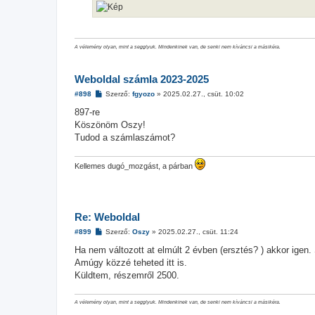
A vélemény olyan, mint a segglyuk. Mindenkinek van, de senki nem kíváncsi a másikéra.
Weboldal számla 2023-2025
H
#898
Szerző:
fgyozo
»
2025.02.27., csüt. 10:02
o
z
897-re
z
Köszönöm Oszy!
á
s
Tudod a számlaszámot?
z
ó
l
Kellemes dugó_mozgást, a párban
á
s
Re: Weboldal
H
#899
Szerző:
Oszy
»
2025.02.27., csüt. 11:24
o
z
Ha nem változott at elmúlt 2 évben (ersztés? ) akkor igen. S
z
Amúgy közzé teheted itt is.
á
s
Küldtem, részemről 2500.
z
ó
l
A vélemény olyan, mint a segglyuk. Mindenkinek van, de senki nem kíváncsi a másikéra.
á